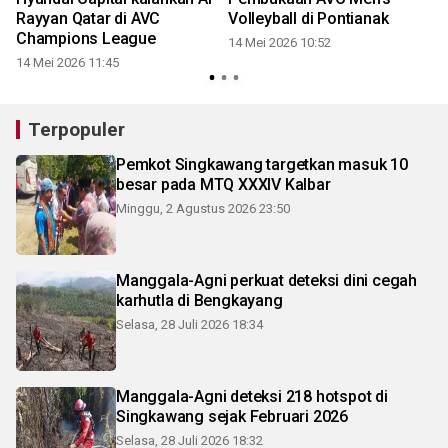
e
Rayyan Qatar di AVC
Volleyball di Pontianak
8
Champions League
14 Mei 2026 10:52
14 Mei 2026 11:45
Terpopuler
Pemkot Singkawang targetkan masuk 10
besar pada MTQ XXXIV Kalbar
Minggu, 2 Agustus 2026 23:50
Manggala-Agni perkuat deteksi dini cegah
karhutla di Bengkayang
Selasa, 28 Juli 2026 18:34
Manggala-Agni deteksi 218 hotspot di
Singkawang sejak Februari 2026
Selasa, 28 Juli 2026 18:32