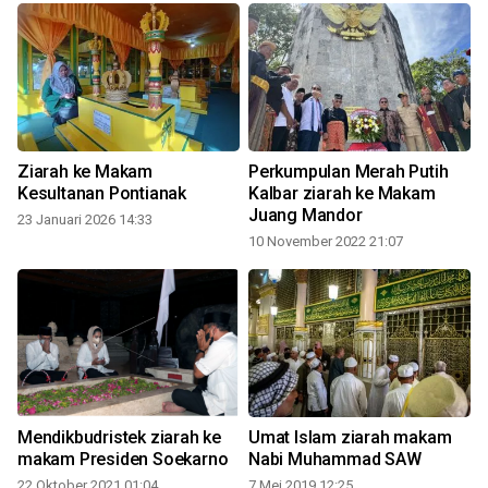
n
Ziarah ke Makam
Perkumpulan Merah Putih
Kesultanan Pontianak
Kalbar ziarah ke Makam
6
Juang Mandor
23 Januari 2026 14:33
10 November 2022 21:07
Mendikbudristek ziarah ke
Umat Islam ziarah makam
8
makam Presiden Soekarno
Nabi Muhammad SAW
22 Oktober 2021 01:04
7 Mei 2019 12:25