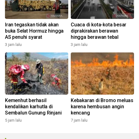
Iran tegaskan tidak akan
Cuaca di kota-kota besar
buka Selat Hormuz hingga
diprakirakan berawan
AS penuhi syarat
hingga berawan tebal
3 jam lalu
3 jam lalu
Kemenhut berhasil
Kebakaran di Bromo meluas
kendalikan karhutla di
karena hembusan angin
Sembalun Gunung Rinjani
kencang
5 jam lalu
7 jam lalu