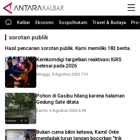
Kalbar
Ekonomi
Sospolhukam
Travel & Budaya
Pro-
sorotan publik
Hasil pencarian sorotan publik. Kami memiliki 183 berita.
Kemkomdigi targetkan reaktivasi IGRS
selesai pada 2026
Minggu, 9 Agustus 2026 7:01
Pohon di Gasibu hilang karena halaman
Gedung Sate ditata
Kamis, 6 Agustus 2026 6:38
Bukan cuma bikin ketawa, Kamil Onte
mendadak turun tangan bocorkan "trik