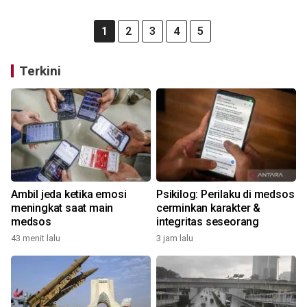
1
2
3
4
5
Terkini
Ambil jeda ketika emosi
Psikilog: Perilaku di medsos
meningkat saat main
cerminkan karakter &
medsos
integritas seseorang
43 menit lalu
3 jam lalu