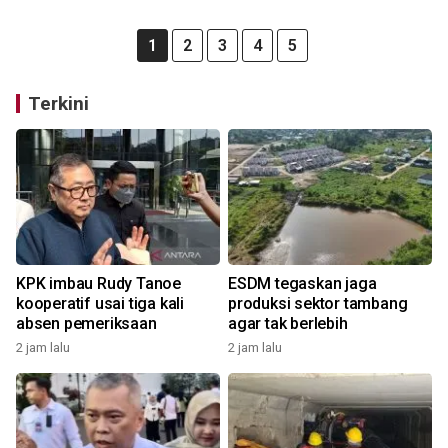
1
2
3
4
5
Terkini
KPK imbau Rudy Tanoe
ESDM tegaskan jaga
kooperatif usai tiga kali
produksi sektor tambang
absen pemeriksaan
agar tak berlebih
2 jam lalu
2 jam lalu