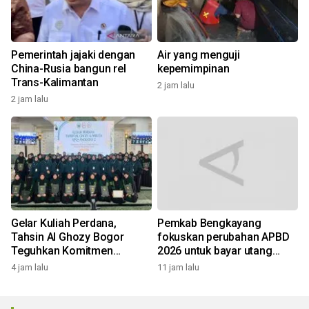
Pemerintah jajaki dengan
Air yang menguji
China-Rusia bangun rel
kepemimpinan
Trans-Kalimantan
2 jam lalu
2 jam lalu
Gelar Kuliah Perdana,
Pemkab Bengkayang
Tahsin Al Ghozy Bogor
fokuskan perubahan APBD
Teguhkan Komitmen
2026 untuk bayar utang
Bangun Generasi Qurani
Rp10,48 miliar
4 jam lalu
11 jam lalu