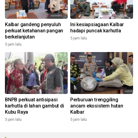
Kalbar gandeng penyuluh
Ini kesiapsiagaan Kalbar
perkuat ketahanan pangan
hadapi puncak karhutla
berkelanjutan
5 jam lalu
5 jam lalu
BNPB perkuat antisipasi
Perburuan trenggiling
karhutla di lahan gambut di
ancam ekosistem hutan
Kubu Raya
Kalbar
5 jam lalu
5 jam lalu