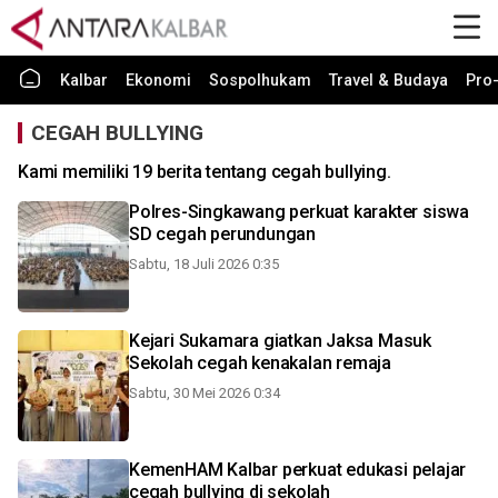
Kalbar
Ekonomi
Sospolhukam
Travel & Budaya
Pro-
CEGAH BULLYING
Kami memiliki 19 berita tentang cegah bullying.
Polres-Singkawang perkuat karakter siswa
SD cegah perundungan
Sabtu, 18 Juli 2026 0:35
Kejari Sukamara giatkan Jaksa Masuk
Sekolah cegah kenakalan remaja
Sabtu, 30 Mei 2026 0:34
KemenHAM Kalbar perkuat edukasi pelajar
cegah bullying di sekolah