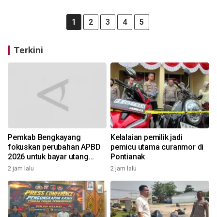
1
2
3
4
5
Terkini
Pemkab Bengkayang
Kelalaian pemilik jadi
fokuskan perubahan APBD
pemicu utama curanmor di
2026 untuk bayar utang
Pontianak
Rp10,48 miliar
2 jam lalu
2 jam lalu