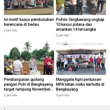
Ini motif kasus pembunuhan
Polres-Singkawang ungkap
berencana di Sedau
10 kasus pidana dan
amankan 14 tersangka
2 jam lalu
2 jam lalu
Pembangunan gudang
Manggala Agni perluasan
pangan Polri di Bengkayang
MPA tekan risiko karhutla di
target rampung November
Bengkayang
2026
2 jam lalu
9 jam lalu