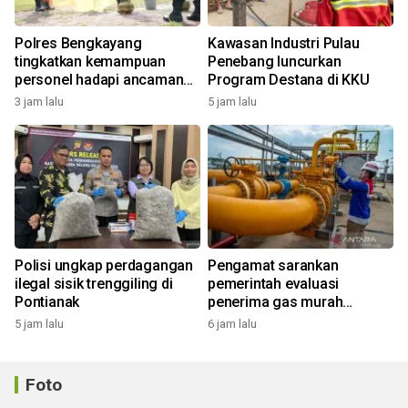
Polres Bengkayang
Kawasan Industri Pulau
tingkatkan kemampuan
Penebang luncurkan
personel hadapi ancaman
Program Destana di KKU
Karhutla
3 jam lalu
5 jam lalu
Polisi ungkap perdagangan
Pengamat sarankan
ilegal sisik trenggiling di
pemerintah evaluasi
Pontianak
penerima gas murah
industri
5 jam lalu
6 jam lalu
Foto