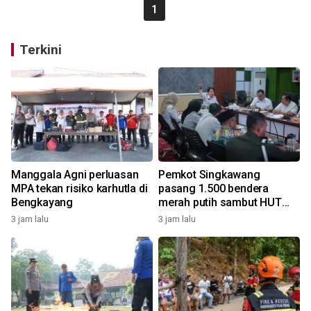
1
Terkini
Manggala Agni perluasan
Pemkot Singkawang
MPA tekan risiko karhutla di
pasang 1.500 bendera
Bengkayang
merah putih sambut HUT
Ke-81 RI
3 jam lalu
3 jam lalu