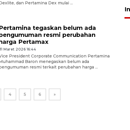
Dexlite, dan Pertamina Dex mulai ...
I
Pertamina tegaskan belum ada
pengumuman resmi perubahan
harga Pertamax
31 Maret 2026 16:44
Vice President Corporate Communication Pertamina
Muhammad Baron menegaskan belum ada
pengumuman resmi terkait perubahan harga ...
4
5
6
»