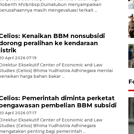
Roberth MV&nbsp;Dumatubun menyampaikan
perusahaannya masih mengevaluasi terkait ...
Celios: Kenaikan BBM nonsubsidi
dorong peralihan ke kendaraan
listrik
20 April 2026 07:19
Direktur Eksekutif Center of Economic and Law
Studies (Celios) Bhima Yudhistira Adhinegara menilai
kenaikan harga bahan bakar ...
F
Celios: Pemerintah diminta perketat
pengawasan pembelian BBM subsidi
20 April 2026 07:17
Direktur Eksekutif Center of Economic and Law
Studies (Celios) Bhima Yudhistira Adhinegara
mengatakan penting bagi pemerintah ...