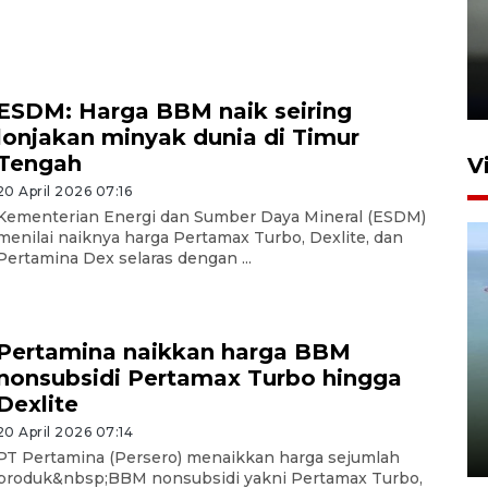
Karhutla Kalimantan Barat
terluas di Indonesia
22 Juli 2026 10:51
ESDM: Harga BBM naik seiring
lonjakan minyak dunia di Timur
Tengah
V
20 April 2026 07:16
Kementerian Energi dan Sumber Daya Mineral (ESDM)
menilai naiknya harga Pertamax Turbo, Dexlite, dan
Pertamina Dex selaras dengan ...
Pertamina naikkan harga BBM
Optimalkan aset negara,
nonsubsidi Pertamax Turbo hingga
Bulog luncurkan kawasan
Dexlite
bisnis di Pontianak
20 April 2026 07:14
22 Juli 2026 17:09
PT Pertamina (Persero) menaikkan harga sejumlah
produk&nbsp;BBM nonsubsidi yakni Pertamax Turbo,