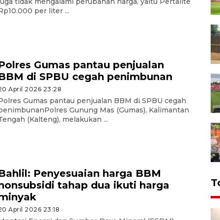
juga tidak mengalami perubahan harga, yaitu Pertalite
Rp10.000 per liter ...
Polres Gumas pantau penjualan
BBM di SPBU cegah penimbunan
20 April 2026 23:28
Polres Gumas pantau penjualan BBM di SPBU cegah
penimbunanPolres Gunung Mas (Gumas), Kalimantan
Tengah (Kalteng), melakukan ...
Bahlil: Penyesuaian harga BBM
T
nonsubsidi tahap dua ikuti harga
minyak
20 April 2026 23:18