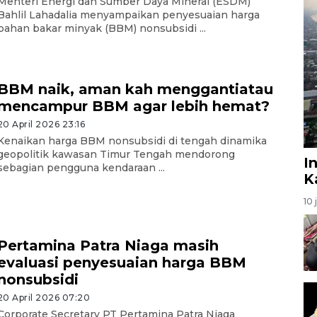
Menteri Energi dan Sumber Daya Mineral (ESDM)
Bahlil Lahadalia menyampaikan penyesuaian harga
bahan bakar minyak (BBM) nonsubsidi ...
BBM naik, aman kah menggantiatau
mencampur BBM agar lebih hemat?
20 April 2026 23:16
Kenaikan harga BBM nonsubsidi di tengah dinamika
geopolitik kawasan Timur Tengah mendorong
I
sebagian pengguna kendaraan ...
K
10 
Pertamina Patra Niaga masih
evaluasi penyesuaian harga BBM
nonsubsidi
20 April 2026 07:20
Corporate Secretary PT Pertamina Patra Niaga