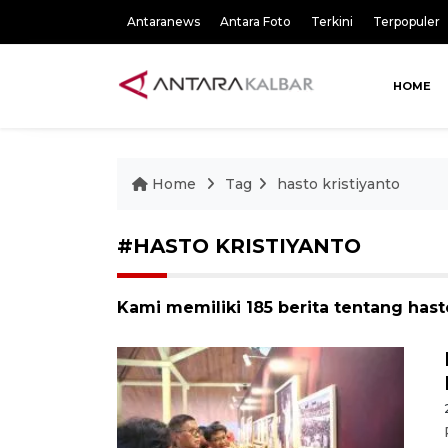
Antaranews
Antara Foto
Terkini
Terpopuler
HOME
Home
Tag
hasto kristiyanto
#HASTO KRISTIYANTO
Kami memiliki 185 berita tentang hast