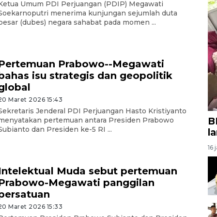
Ketua Umum PDI Perjuangan (PDIP) Megawati
Soekarnoputri menerima kunjungan sejumlah duta
besar (dubes) negara sahabat pada momen ...
Pertemuan Prabowo--Megawati
bahas isu strategis dan geopolitik
global
20 Maret 2026 15:43
Sekretaris Jenderal PDI Perjuangan Hasto Kristiyanto
B
menyatakan pertemuan antara Presiden Prabowo
Subianto dan Presiden ke-5 RI ...
l
16 
Intelektual Muda sebut pertemuan
Prabowo-Megawati panggilan
persatuan
20 Maret 2026 15:33