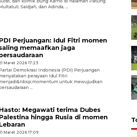
surat, dan komik Bung Karno di halaman Patung
Multatuli, Saidjah, dan Adinda, ...
PDI Perjuangan: Idul Fitri momen
saling memaafkan jaga
persaudaraan
21 Maret 2026 17:23
Partai Demokrasi Indonesia (PDI) Perjuangan
menyatakan perayaan Idul Fitri
menjadi&nbsp;momentum untuk mewujudkan
persaudaraan ...
Hasto: Megawati terima Dubes
Palestina hingga Rusia di momen
T
Lebaran
21 Maret 2026 17:09