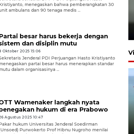
Kristiyanto, menegaskan bahwa pemberangkatan 30
unit ambulans dan 90 tenaga medis ...
Karhutla Kalimantan Barat
terluas di Indonesia
22 Juli 2026 10:51
Partai besar harus bekerja dengan
sistem dan disiplin mutu
8 Oktober 2025 15:06
V
Sekretaris Jenderal PDI Perjuangan Hasto Kristiyanto
menegaskan partai besar harus menerapkan standar
mutu dalam organisasinya ...
OTT Wamenaker langkah nyata
Optimalkan aset negara,
penegakan hukum di era Prabowo
Bulog luncurkan kawasan
26 Agustus 2025 10:47
bisnis di Pontianak
Pakar hukum Universitas Jenderal Soedirman
(Unsoed) Purwokerto Prof Hibnu Nugroho menilai
22 Juli 2026 17:09