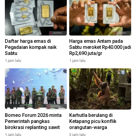
Daftar harga emas di
Harga emas Antam pada
Pegadaian kompak naik
Sabtu meroket Rp40.000 jadi
Sabtu
Rp2,690 juta/gr
1 jam lalu
1 jam lalu
Borneo Forum 2026 minta
Karhutla berulang di
Pemerintah pangkas
Ketapang picu konflik
birokrasi replanting sawit
orangutan-warga
1 jam lalu
3 jam lalu