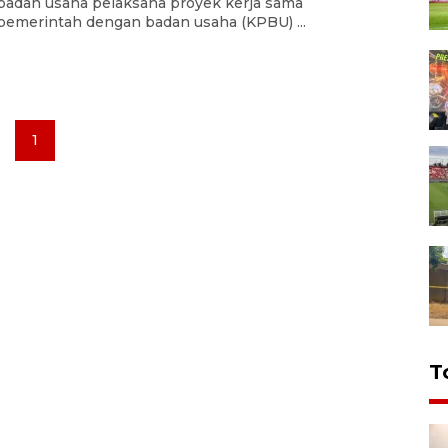
badan usaha pelaksana proyek kerja sama
pemerintah dengan badan usaha (KPBU) ...
1
T