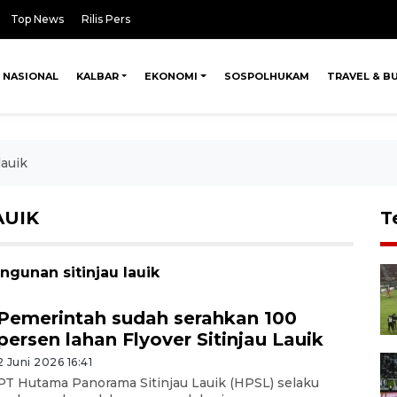
Top News
Rilis Pers
NASIONAL
KALBAR
EKONOMI
SOSPOLHUKAM
TRAVEL & B
auik
AUIK
T
ngunan sitinjau lauik
Pemerintah sudah serahkan 100
persen lahan Flyover Sitinjau Lauik
2 Juni 2026 16:41
PT Hutama Panorama Sitinjau Lauik (HPSL) selaku