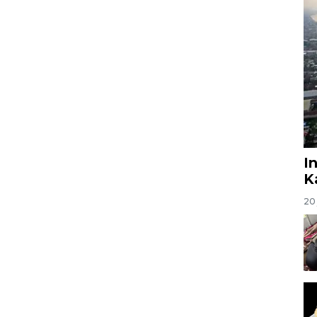
I
K
20 