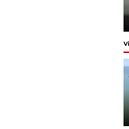
Karhutla Kalimantan Barat
terluas di Indonesia
22 Juli 2026 10:51
V
Optimalkan aset negara,
Bulog luncurkan kawasan
bisnis di Pontianak
22 Juli 2026 17:09