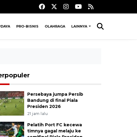
UDAYA
PRO-BISNIS
OLAHRAGA
LAINNYA
erpopuler
Persebaya jumpa Persib
Bandung di final Piala
Presiden 2026
21 jam lalu
Pelatih Port FC kecewa
timnya gagal melaju ke