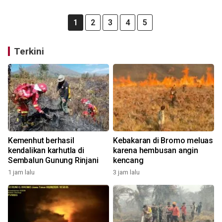
1
2
3
4
5
Terkini
Kemenhut berhasil
Kebakaran di Bromo meluas
kendalikan karhutla di
karena hembusan angin
Sembalun Gunung Rinjani
kencang
1 jam lalu
3 jam lalu