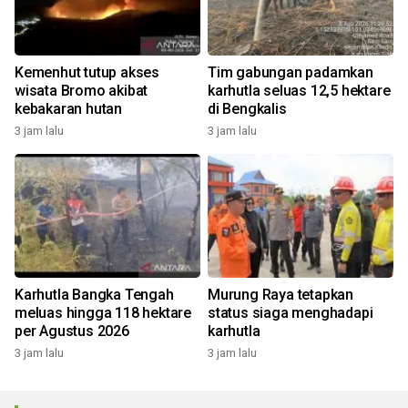
Kemenhut tutup akses
Tim gabungan padamkan
wisata Bromo akibat
karhutla seluas 12,5 hektare
kebakaran hutan
di Bengkalis
3 jam lalu
3 jam lalu
Karhutla Bangka Tengah
Murung Raya tetapkan
meluas hingga 118 hektare
status siaga menghadapi
per Agustus 2026
karhutla
3 jam lalu
3 jam lalu