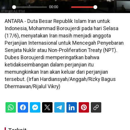
00:00
Play
Mute
Settings
PIP
En
ANTARA - Duta Besar Republik Islam Iran untuk
ful
Indonesia, Mohammad Boroujerdi pada hari Selasa
(17/6), menyatakan Iran masih menjadi anggota
Perjanjian Internasional untuk Mencegah Penyebaran
Senjata Nuklir atau Non-Proliferation Treaty (NPT).
Dubes Boroujerdi memperingatkan bahwa
ketidakseimbangan dalam perjanjian itu
memungkinkan Iran akan keluar dari perjanjian
tersebut. (Irfan Hardiansyah/Anggah/Rizky Bagus
Dhermawan/Rijalul Vikry)