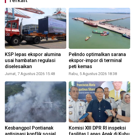
Terkait
KSP lepas ekspor alumina
Pelindo optimalkan sarana
usai hambatan regulasi
ekspor-impor di terminal
diselesaikan
peti kemas
Jumat, 7 Agustus 2026 15:48
Rabu, 5 Agustus 2026 18:38
K
Kesbangpol Pontianak
Komisi XIII DPR RI inspeksi
antisipasi konflik sosial
fasilitas Lapas Anak di Kubu