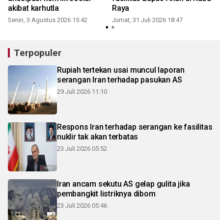
akibat karhutla
Raya
Senin, 3 Agustus 2026 15:42
Jumat, 31 Juli 2026 18:47
S
Terpopuler
Rupiah tertekan usai muncul laporan
serangan Iran terhadap pasukan AS
29 Juli 2026 11:10
Respons Iran terhadap serangan ke fasilitas
nuklir tak akan terbatas
23 Juli 2026 05:52
Iran ancam sekutu AS gelap gulita jika
pembangkit listriknya dibom
23 Juli 2026 05:46