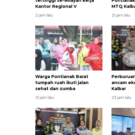
tertinggi se-wilayah kerja
Pontianak 
Kantor Regional V
MTQ Kalba
2 jam lalu
21 jam lalu
Warga Pontianak Barat
Perburuan
tumpah ruah ikuti jalan
ancam ek
sehat dan zumba
Kalbar
21 jam lalu
23 jam lalu