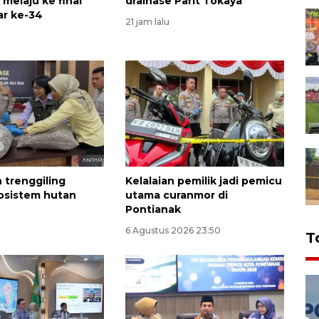
melaju ke final
drainase Parit Tokaya
r ke-34
21 jam lalu
 trenggiling
Kelalaian pemilik jadi pemicu
osistem hutan
utama curanmor di
Pontianak
6 Agustus 2026 23:50
T