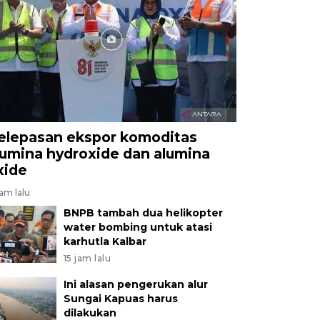
elepasan ekspor komoditas
lumina hydroxide dan alumina
xide
jam lalu
BNPB tambah dua helikopter
water bombing untuk atasi
karhutla Kalbar
15 jam lalu
Ini alasan pengerukan alur
Sungai Kapuas harus
dilakukan