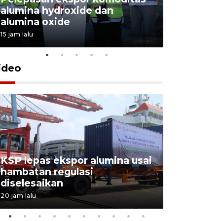
alumina hydroxide dan
Garuda T
alumina oxide
Menang T
15 jam lalu
4 Agustus 202
ideo
KSP lepas ekspor alumina usai
Pelindo o
hambatan regulasi
ekspor-im
diselesaikan
kemas
20 jam lalu
5 Agustus 202