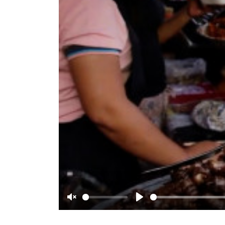
Unmute
Play