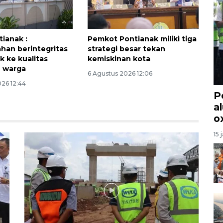
ianak :
Pemkot Pontianak miliki tiga
han berintegritas
strategi besar tekan
 ke kualitas
kemiskinan kota
n warga
6 Agustus 2026 12:06
026 12:44
P
a
o
15 