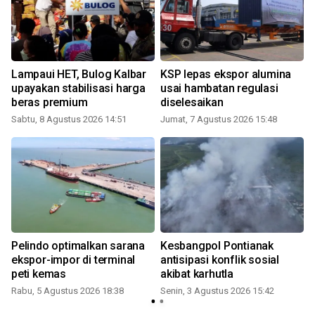
Lampaui HET, Bulog Kalbar
KSP lepas ekspor alumina
upayakan stabilisasi harga
usai hambatan regulasi
beras premium
diselesaikan
Sabtu, 8 Agustus 2026 14:51
Jumat, 7 Agustus 2026 15:48
J
Pelindo optimalkan sarana
Kesbangpol Pontianak
ekspor-impor di terminal
antisipasi konflik sosial
peti kemas
akibat karhutla
Rabu, 5 Agustus 2026 18:38
Senin, 3 Agustus 2026 15:42
R