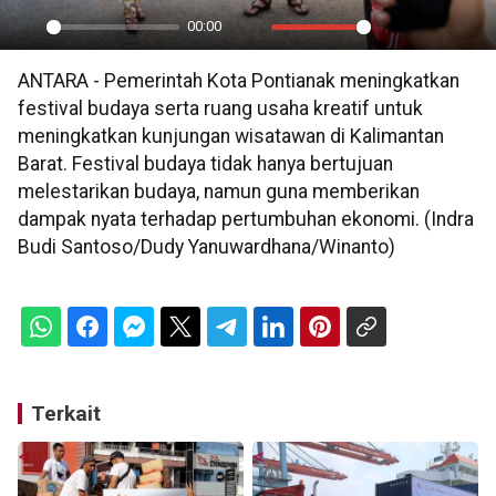
00:00
Play
Mute
Settings
PIP
En
ANTARA - Pemerintah Kota Pontianak meningkatkan
ful
festival budaya serta ruang usaha kreatif untuk
meningkatkan kunjungan wisatawan di Kalimantan
Barat. Festival budaya tidak hanya bertujuan
melestarikan budaya, namun guna memberikan
dampak nyata terhadap pertumbuhan ekonomi. (Indra
Budi Santoso/Dudy Yanuwardhana/Winanto)
Terkait