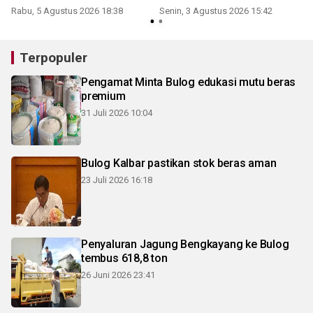
Rabu, 5 Agustus 2026 18:38
Senin, 3 Agustus 2026 15:42
R
Terpopuler
Pengamat Minta Bulog edukasi mutu beras
premium
31 Juli 2026 10:04
Bulog Kalbar pastikan stok beras aman
23 Juli 2026 16:18
Penyaluran Jagung Bengkayang ke Bulog
tembus 618,8 ton
26 Juni 2026 23:41