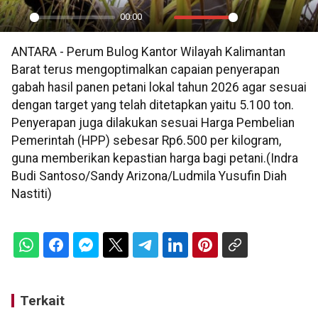
00:00
Play
Mute
Settings
PIP
En
ANTARA - Perum Bulog Kantor Wilayah Kalimantan
ful
Barat terus mengoptimalkan capaian penyerapan
gabah hasil panen petani lokal tahun 2026 agar sesuai
dengan target yang telah ditetapkan yaitu 5.100 ton.
Penyerapan juga dilakukan sesuai Harga Pembelian
Pemerintah (HPP) sebesar Rp6.500 per kilogram,
guna memberikan kepastian harga bagi petani.(Indra
Budi Santoso/Sandy Arizona/Ludmila Yusufin Diah
Nastiti)
Terkait