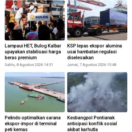
Lampaui HET, Bulog Kalbar
KSP lepas ekspor alumina
upayakan stabilisasi harga
usai hambatan regulasi
beras premium
diselesaikan
Sabtu, 8 Agustus 2026 14:51
Jumat, 7 Agustus 2026 15:48
J
Pelindo optimalkan sarana
Kesbangpol Pontianak
ekspor-impor di terminal
antisipasi konflik sosial
peti kemas
akibat karhutla