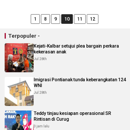
1
8
9
10
11
12
Terpopuler -
Kejati-Kalbar setujui plea bargain perkara
kekerasan anak
Jul 28th
Imigrasi Pontianak tunda keberangkatan 124
WNI
Jul 28th
Teddy tinjau kesiapan operasional SR
Rintisan di Curug
3 jam lalu