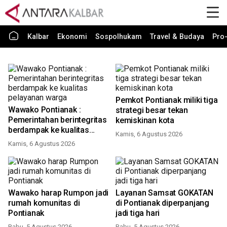
Kalbar
Ekonomi
Sospolhukam
Travel & Budaya
Pro-
Pemkot Pontianak miliki tiga
Wawako Pontianak :
strategi besar tekan
Pemerintahan berintegritas
kemiskinan kota
berdampak ke kualitas
Kamis, 6 Agustus 2026
pelayanan warga
Kamis, 6 Agustus 2026
Wawako harap Rumpon jadi
Layanan Samsat GOKATAN
rumah komunitas di
di Pontianak diperpanjang
Pontianak
jadi tiga hari
Rabu, 5 Agustus 2026
Rabu, 5 Agustus 2026