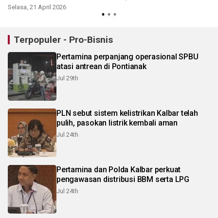
Selasa, 21 April 2026
J
Terpopuler - Pro-Bisnis
Pertamina perpanjang operasional SPBU
atasi antrean di Pontianak
Jul 29th
PLN sebut sistem kelistrikan Kalbar telah
pulih, pasokan listrik kembali aman
Jul 24th
Pertamina dan Polda Kalbar perkuat
pengawasan distribusi BBM serta LPG
Jul 24th