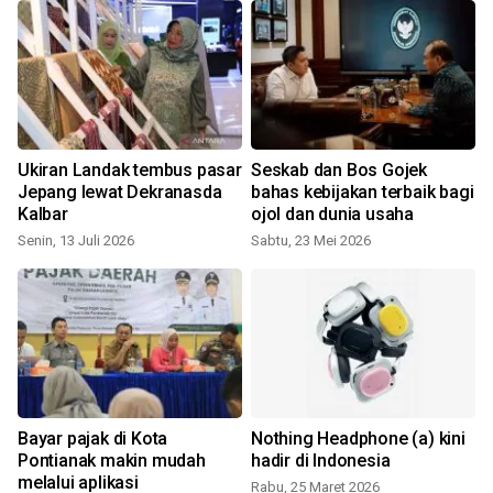
Ukiran Landak tembus pasar
Seskab dan Bos Gojek
n
Jepang lewat Dekranasda
bahas kebijakan terbaik bagi
Kalbar
ojol dan dunia usaha
Senin, 13 Juli 2026
Sabtu, 23 Mei 2026
S
Bayar pajak di Kota
Nothing Headphone (a) kini
Pontianak makin mudah
hadir di Indonesia
melalui aplikasi
Rabu, 25 Maret 2026