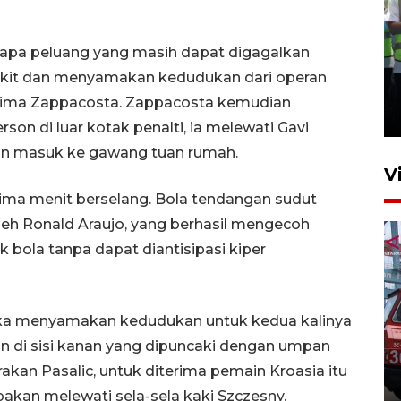
erapa peluang yang masih dapat digagalkan
Kalbar siaga darurat karhutla
ngkit dan menyamakan kedudukan dari operan
hingga November
iterima Zappacosta. Zappacosta kemudian
30 Juli 2026 09:29
on di luar kotak penalti, ia melewati Gavi
n masuk ke gawang tuan rumah.
V
ima menit berselang. Bola tendangan sudut
h Ronald Araujo, yang berhasil mengecoh
 bola tanpa dapat diantisipasi kiper
ka menyamakan kedudukan untuk kedua kalinya
Pontianak alokasikan
an di sisi kanan yang dipuncaki dengan umpan
anggaran khusus anak
kan Pasalic, untuk diterima pemain Kroasia itu
penderita kanker dan jantung
akan melewati sela-sela kaki Szczesny.