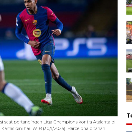
T
i saat pertandingan Liga Champions kontra Atalanta di
Kamis dini hari WIB (30/1/2025). Barcelona ditahan