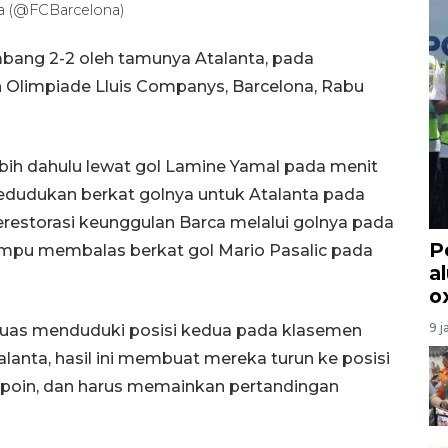
a (@FCBarcelona)
mbang 2-2 oleh tamunya Atalanta, pada
 Olimpiade Lluis Companys, Barcelona, Rabu
ih dahulu lewat gol Lamine Yamal pada menit
dudukan berkat golnya untuk Atalanta pada
restorasi keunggulan Barca melalui golnya pada
P
mampu membalas berkat gol Mario Pasalic pada
a
o
9 j
puas menduduki posisi kedua pada klasemen
alanta, hasil ini membuat mereka turun ke posisi
 poin, dan harus memainkan pertandingan