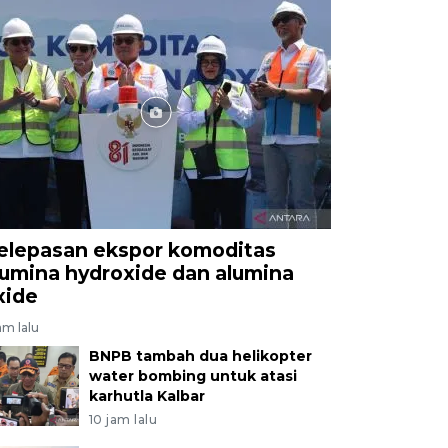
elepasan ekspor komoditas
lumina hydroxide dan alumina
xide
am lalu
BNPB tambah dua helikopter
water bombing untuk atasi
karhutla Kalbar
10 jam lalu