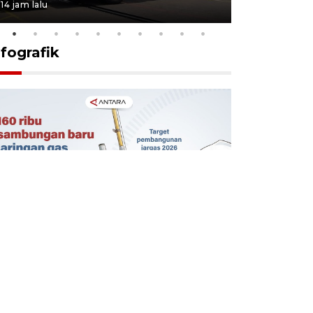
14 jam lalu
5 Agustus 202
nfografik