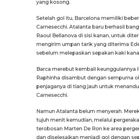
yang kosong.
Setelah gol itu, Barcelona memiliki beb
Carnesecchi. Atalanta baru berhasil ba
Raoul Bellanova di sisi kanan, untuk d
mengirim umpan tarik yang diterima Eders
sebelum melepaskan sepakan kaki kana
Barca merebut kembali keunggulannya l
Raphinha disambut dengan sempurna ole
penjaganya di tiang jauh untuk menanduk
Carnesecchi.
Namun Atalanta belum menyerah. Mere
tujuh menit kemudian, melalui pergerak
terobosan Marten De Ron ke area pergera
dan diselesaikan menjadi gol dengan sep