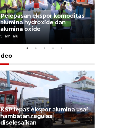
Pelepasan ekspor komoditas
alumina hydroxide dan
Garuda T
alumina oxide
Menang T
9 jam lalu
4 Agustus 202
ideo
KSP lepas ekspor alumina usai
Pelindo o
hambatan regulasi
ekspor-im
diselesaikan
kemas