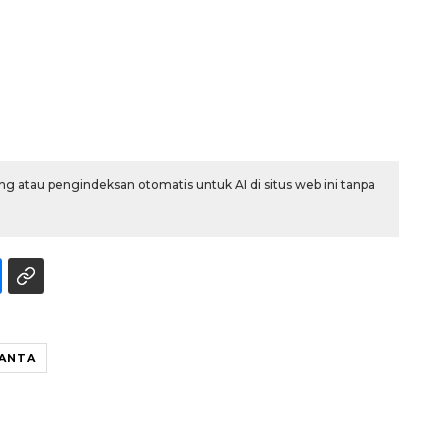
g atau pengindeksan otomatis untuk AI di situs web ini tanpa
Ekonomi triwulan II-2026
tumbuh 5,29 persen
2026-08-06 18:45:00
ANTA