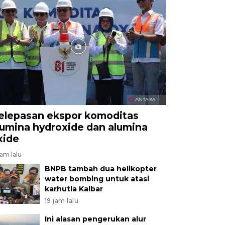
elepasan ekspor komoditas
lumina hydroxide dan alumina
xide
jam lalu
BNPB tambah dua helikopter
water bombing untuk atasi
karhutla Kalbar
19 jam lalu
Ini alasan pengerukan alur