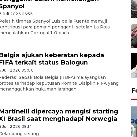
Spanyol
7 Juli 2026 06:56
Pelatih timnas Spanyol Luis de la Fuente memuji
kontribusi para pemain pengganti setelah La Roja
mengalahkan Portugal 1-0 pada ...
Belgia ajukan keberatan kepada
FIFA terkait status Balogun
6 Juli 2026 09:00
Federasi Sepak Bola Belgia (RBFA) melayangkan
protes terhadap keputusan Komite Disiplin FIFA yang
menangguhkan hukuman larangan ...
F
Martinelli dipercaya mengisi starting
XI Brasil saat menghadapi Norwegia
6 Juli 2026 08:14
Gelandang serang