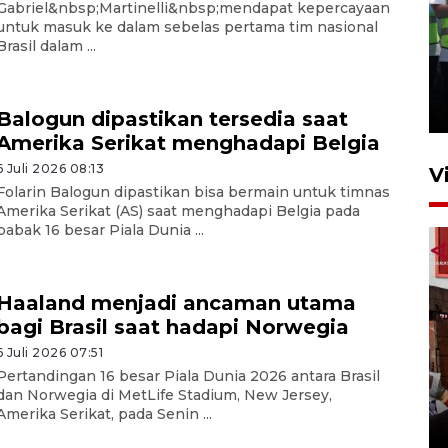
Gabriel&nbsp;Martinelli&nbsp;mendapat kepercayaan
untuk masuk ke dalam sebelas pertama tim nasional
Brasil dalam ...
Kalbar siaga darurat karhutla
hingga November
30 Juli 2026 09:29
Balogun dipastikan tersedia saat
Amerika Serikat menghadapi Belgia
6 Juli 2026 08:13
V
Folarin Balogun dipastikan bisa bermain untuk timnas
Amerika Serikat (AS) saat menghadapi Belgia pada
babak 16 besar Piala Dunia ...
Haaland menjadi ancaman utama
bagi Brasil saat hadapi Norwegia
6 Juli 2026 07:51
Satgas pangan Pontianak
Pertandingan 16 besar Piala Dunia 2026 antara Brasil
inspeksi alur distribusi
dan Norwegia di MetLife Stadium, New Jersey,
makanan strategis
Amerika Serikat, pada Senin ...
24 Juli 2026 16:30