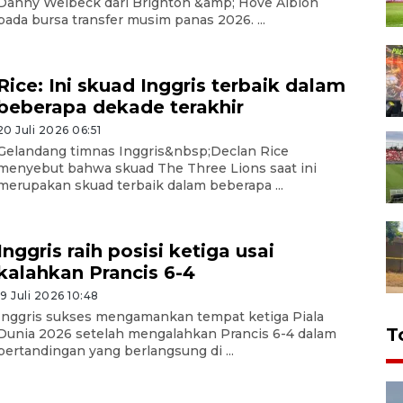
Danny Welbeck dari Brighton &amp; Hove Albion
pada bursa transfer musim panas 2026. ...
Rice: Ini skuad Inggris terbaik dalam
beberapa dekade terakhir
20 Juli 2026 06:51
Gelandang timnas Inggris&nbsp;Declan Rice
menyebut bahwa skuad The Three Lions saat ini
merupakan skuad terbaik dalam beberapa ...
Inggris raih posisi ketiga usai
kalahkan Prancis 6-4
19 Juli 2026 10:48
Inggris sukses mengamankan tempat ketiga Piala
T
Dunia 2026 setelah mengalahkan Prancis 6-4 dalam
pertandingan yang berlangsung di ...