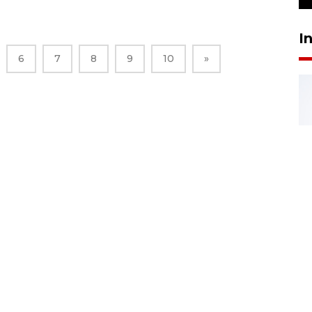
I
6
7
8
9
10
»