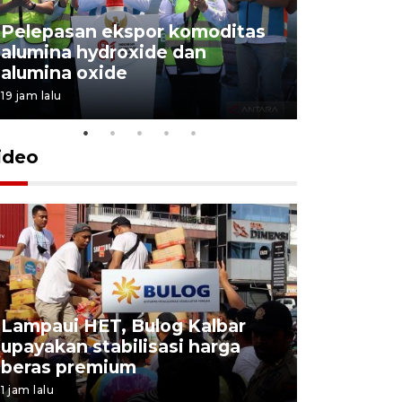
Pelepasan ekspor komoditas
alumina hydroxide dan
Garuda T
alumina oxide
Menang T
19 jam lalu
4 Agustus 202
ideo
Lampaui HET, Bulog Kalbar
KSP lepas
upayakan stabilisasi harga
hambatan
beras premium
diselesai
1 jam lalu
7 Agustus 202