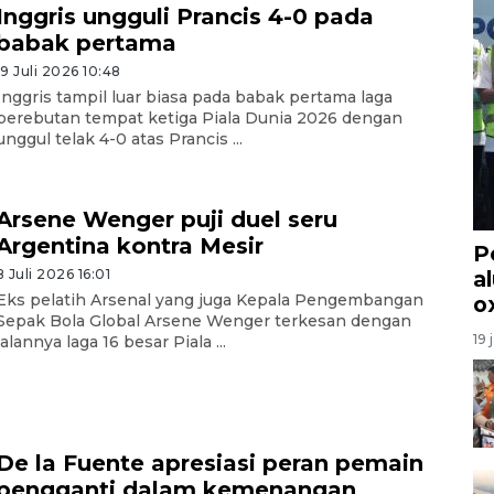
Inggris ungguli Prancis 4-0 pada
babak pertama
19 Juli 2026 10:48
Inggris tampil luar biasa pada babak pertama laga
perebutan tempat ketiga Piala Dunia 2026 dengan
unggul telak 4-0 atas Prancis ...
Arsene Wenger puji duel seru
Argentina kontra Mesir
P
a
8 Juli 2026 16:01
Eks pelatih Arsenal yang juga Kepala Pengembangan
o
Sepak Bola Global Arsene Wenger terkesan dengan
19 
jalannya laga 16 besar Piala ...
De la Fuente apresiasi peran pemain
pengganti dalam kemenangan