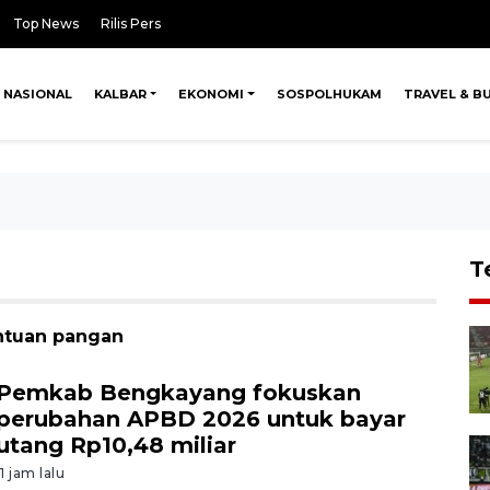
Top News
Rilis Pers
NASIONAL
KALBAR
EKONOMI
SOSPOLHUKAM
TRAVEL & B
T
antuan pangan
Pemkab Bengkayang fokuskan
perubahan APBD 2026 untuk bayar
utang Rp10,48 miliar
11 jam lalu