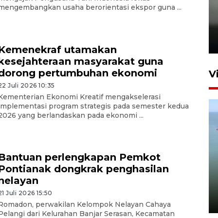
mengembangkan usaha berorientasi ekspor guna ...
Karhutla Kalimantan Barat
terluas di Indonesia
22 Juli 2026 10:51
Kemenekraf utamakan
kesejahteraan masyarakat guna
dorong pertumbuhan ekonomi
V
22 Juli 2026 10:35
Kementerian Ekonomi Kreatif mengakselerasi
implementasi program strategis pada semester kedua
2026 yang berlandaskan pada ekonomi ...
Bantuan perlengkapan Pemkot
Optimalkan aset negara,
Pontianak dongkrak penghasilan
Bulog luncurkan kawasan
nelayan
bisnis di Pontianak
21 Juli 2026 15:50
22 Juli 2026 17:09
Romadon, perwakilan Kelompok Nelayan Cahaya
Pelangi dari Kelurahan Banjar Serasan, Kecamatan