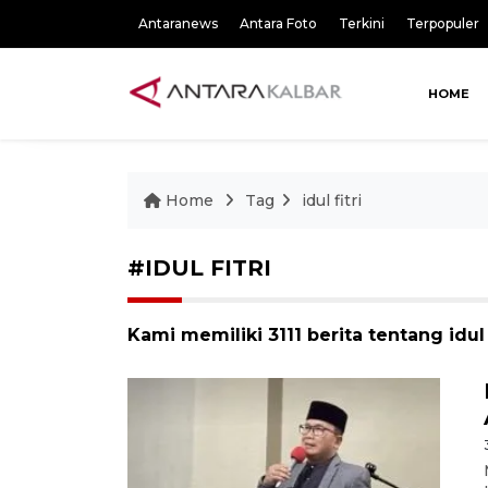
Antaranews
Antara Foto
Terkini
Terpopuler
HOME
Home
Tag
idul fitri
#IDUL FITRI
Kami memiliki 3111 berita tentang idul f