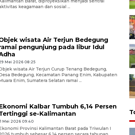
Kalimantan Barat, diproyeksikan menjadi sentral
aktivitas keagamaan dan sosial ...
Objek wisata Air Terjun Bedegung
ramai pengunjung pada libur Idul
Adha
29 Mei 2026 08:25
Objek wisata Air Terjun Curup Tenang Bedegung,
Desa Bedegung, Kecamatan Panang Enim, Kabupaten
Muara Enim, Sumatera Selatan ramai ...
Ekonomi Kalbar Tumbuh 6,14 Persen
T
Tertinggi se-Kalimantan
11 Mei 2026 09:40
Ekonomi Provinsi Kalimantan Barat pada Triwulan I
2026 tumbuh sebesar 6,14 persen secara tahunan