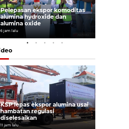
Pelepasan ekspor komoditas
alumina hydroxide dan
Garuda T
alumina oxide
Menang T
6 jam lalu
4 Agustus 202
ideo
KSP lepas ekspor alumina usai
Pelindo o
hambatan regulasi
ekspor-im
diselesaikan
kemas
11 jam lalu
5 Agustus 202