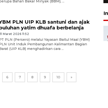
berupa Bahan Bakar Minyak (BBM), ...
I
YBM PLN UIP KLB santuni dan ajak
puluhan yatim dhuafa berbelanja
31 Maret 2026 11:52
PT PLN (Persero) melalui Yayasan Baitul Maal (YBM)
PLN Unit Induk Pembangunan Kalimantan Bagian
Barat (UIP KLB) menghadirkan cara ...
6
7
8
9
10
»