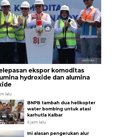
elepasan ekspor komoditas
lumina hydroxide dan alumina
xide
am lalu
BNPB tambah dua helikopter
water bombing untuk atasi
karhutla Kalbar
6 jam lalu
Ini alasan pengerukan alur