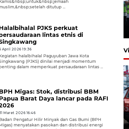
Kamis&nbsp;untuk&nbsp;jemaah
muslim,&nbsp;setelah ditutup ...
Kalbar siaga darurat karhutla
hingga November
Halalbihalal PJKS perkuat
30 Juli 2026 09:29
persaudaraan lintas etnis di
Singkawang
6 April 2026 19:36
V
Kegiatan halalbihalal Paguyuban Jawa Kota
Singkawang (PJKS) dinilai menjadi momentum
penting dalam memperkuat persaudaraan lintas ...
BPH Migas: Stok, distribusi BBM
Papua Barat Daya lancar pada RAFI
Pontianak alokasikan
2026
anggaran khusus anak
31 Maret 2026 16:46
penderita kanker dan jantung
Badan Pengatur Hilir Minyak dan Gas Bumi (BPH
Migas) menyatakan pasokan dan distribusi energi
23 Juli 2026 19:17