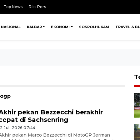
Top News
Rilis Pers
NASIONAL
KALBAR
EKONOMI
SOSPOLHUKAM
TRAVEL & B
T
togp
Akhir pekan Bezzecchi berakhir
cepat di Sachsenring
12 Juli 2026 07:44
Akhir pekan Marco Bezzecchi di MotoGP Jerman