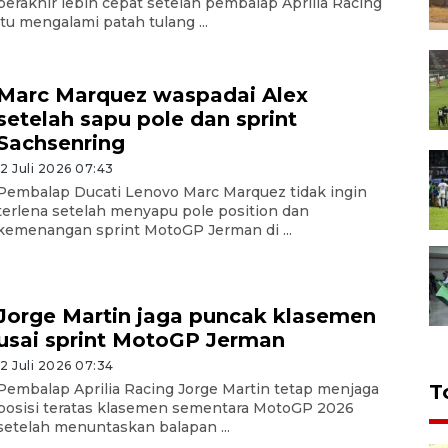
berakhir lebih cepat setelah pembalap Aprilia Racing
itu mengalami patah tulang ...
Marc Marquez waspadai Alex
setelah sapu pole dan sprint
Sachsenring
12 Juli 2026 07:43
Pembalap Ducati Lenovo Marc Marquez tidak ingin
terlena setelah menyapu pole position dan
kemenangan sprint MotoGP Jerman di ...
Jorge Martin jaga puncak klasemen
usai sprint MotoGP Jerman
12 Juli 2026 07:34
T
Pembalap Aprilia Racing Jorge Martin tetap menjaga
posisi teratas klasemen sementara MotoGP 2026
setelah menuntaskan balapan ...