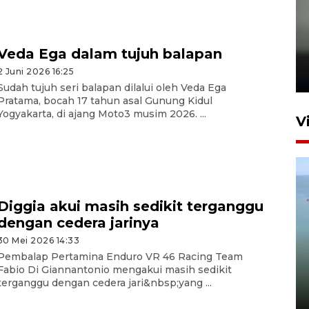
Karhutla Kalimantan Barat
Veda Ega dalam tujuh balapan
terluas di Indonesia
2 Juni 2026 16:25
22 Juli 2026 10:51
Sudah tujuh seri balapan dilalui oleh Veda Ega
Pratama, bocah 17 tahun asal Gunung Kidul
Yogyakarta, di ajang Moto3 musim 2026. ...
V
Diggia akui masih sedikit terganggu
dengan cedera jarinya
30 Mei 2026 14:33
Optimalkan aset negara,
Pembalap Pertamina Enduro VR 46 Racing Team
Bulog luncurkan kawasan
Fabio Di Giannantonio mengakui masih sedikit
bisnis di Pontianak
terganggu dengan cedera jari&nbsp;yang ...
22 Juli 2026 17:09