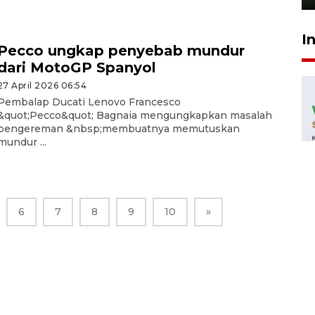
I
Pecco ungkap penyebab mundur
dari MotoGP Spanyol
27 April 2026 06:54
Pembalap Ducati Lenovo Francesco
&quot;Pecco&quot; Bagnaia mengungkapkan masalah
pengereman &nbsp;membuatnya memutuskan
mundur ...
6
7
8
9
10
»