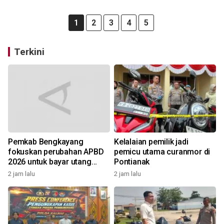
1
2
3
4
5
Terkini
Pemkab Bengkayang
Kelalaian pemilik jadi
fokuskan perubahan APBD
pemicu utama curanmor di
2026 untuk bayar utang
Pontianak
Rp10,48 miliar
2 jam lalu
2 jam lalu