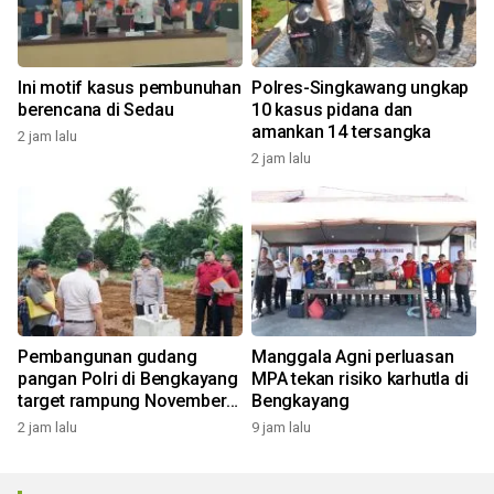
Ini motif kasus pembunuhan
Polres-Singkawang ungkap
berencana di Sedau
10 kasus pidana dan
amankan 14 tersangka
2 jam lalu
2 jam lalu
Pembangunan gudang
Manggala Agni perluasan
pangan Polri di Bengkayang
MPA tekan risiko karhutla di
target rampung November
Bengkayang
2026
2 jam lalu
9 jam lalu