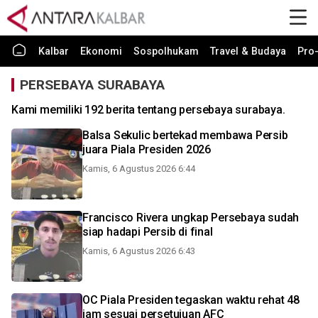
Kalbar
Ekonomi
Sospolhukam
Travel & Budaya
Pro-
PERSEBAYA SURABAYA
Kami memiliki 192 berita tentang persebaya surabaya.
Balsa Sekulic bertekad membawa Persib
juara Piala Presiden 2026
Kamis, 6 Agustus 2026 6:44
Francisco Rivera ungkap Persebaya sudah
siap hadapi Persib di final
Kamis, 6 Agustus 2026 6:43
OC Piala Presiden tegaskan waktu rehat 48
jam sesuai persetujuan AFC