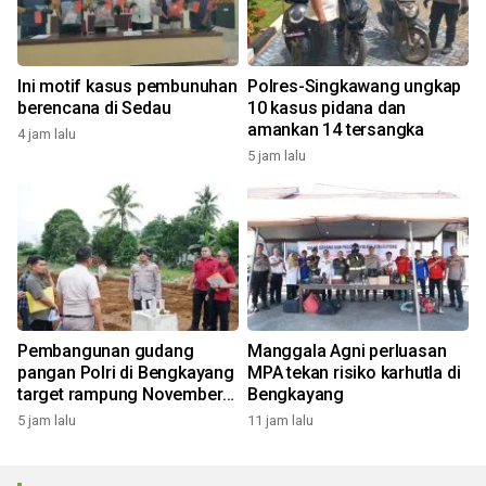
Ini motif kasus pembunuhan
Polres-Singkawang ungkap
berencana di Sedau
10 kasus pidana dan
amankan 14 tersangka
4 jam lalu
5 jam lalu
Pembangunan gudang
Manggala Agni perluasan
pangan Polri di Bengkayang
MPA tekan risiko karhutla di
target rampung November
Bengkayang
2026
5 jam lalu
11 jam lalu