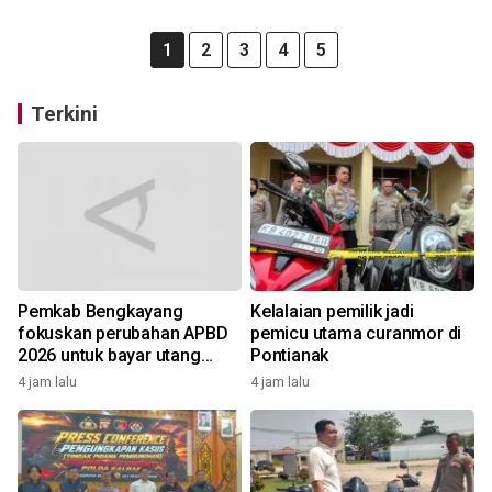
1
2
3
4
5
Terkini
Pemkab Bengkayang
Kelalaian pemilik jadi
fokuskan perubahan APBD
pemicu utama curanmor di
2026 untuk bayar utang
Pontianak
Rp10,48 miliar
4 jam lalu
4 jam lalu