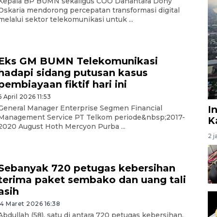
Kepala BP BUMN sekaligus COO Danantara Dony
Oskaria mendorong percepatan transformasi digital
melalui sektor telekomunikasi untuk ...
Eks GM BUMN Telekomunikasi
hadapi sidang putusan kasus
pembiayaan fiktif hari ini
6 April 2026 11:53
I
General Manager Enterprise Segmen Financial
Management Service PT Telkom periode&nbsp;2017-
K
2020 August Hoth Mercyon Purba ...
2 j
Sebanyak 720 petugas kebersihan
terima paket sembako dan uang tali
asih
14 Maret 2026 16:38
Abdullah (58), satu di antara 720 petugas kebersihan,