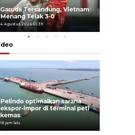
Garuda Tersandung, Vietnam
Karhutla 
Menang Telak 3-0
sekolah d
4 Agustus 2026 01:39
2 Agustus 202
ideo
Pelindo optimalkan sarana
Kesbangp
ekspor-impor di terminal peti
antisipasi
kemas
karhutla
16 jam lalu
3 Agustus 202