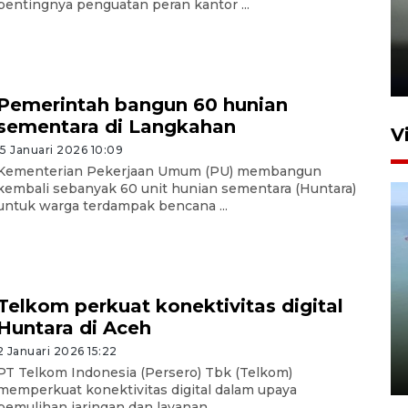
pentingnya penguatan peran kantor ...
Karhutla Kalimantan Barat
terluas di Indonesia
22 Juli 2026 10:51
Pemerintah bangun 60 hunian
sementara di Langkahan
V
15 Januari 2026 10:09
Kementerian Pekerjaan Umum (PU) membangun
kembali sebanyak 60 unit hunian sementara (Huntara)
untuk warga terdampak bencana ...
Optimalkan aset negara,
Telkom perkuat konektivitas digital
Bulog luncurkan kawasan
Huntara di Aceh
bisnis di Pontianak
2 Januari 2026 15:22
22 Juli 2026 17:09
PT Telkom Indonesia (Persero) Tbk (Telkom)
memperkuat konektivitas digital dalam upaya
pemulihan jaringan dan layanan ...