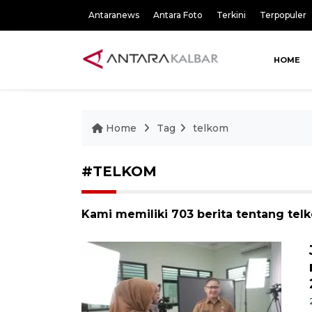
Antaranews
Antara Foto
Terkini
Terpopuler
HOME
Home
Tag
telkom
#TELKOM
Kami memiliki 703 berita tentang tel