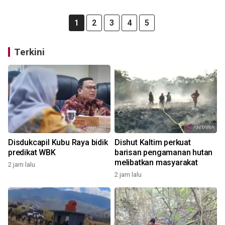
1
2
3
4
5
Terkini
Disdukcapil Kubu Raya bidik
Dishut Kaltim perkuat
predikat WBK
barisan pengamanan hutan
melibatkan masyarakat
2 jam lalu
2 jam lalu