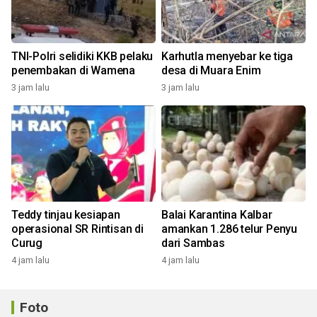
TNI-Polri selidiki KKB pelaku
Karhutla menyebar ke tiga
penembakan di Wamena
desa di Muara Enim
3 jam lalu
3 jam lalu
Teddy tinjau kesiapan
Balai Karantina Kalbar
operasional SR Rintisan di
amankan 1.286 telur Penyu
Curug
dari Sambas
4 jam lalu
4 jam lalu
Foto