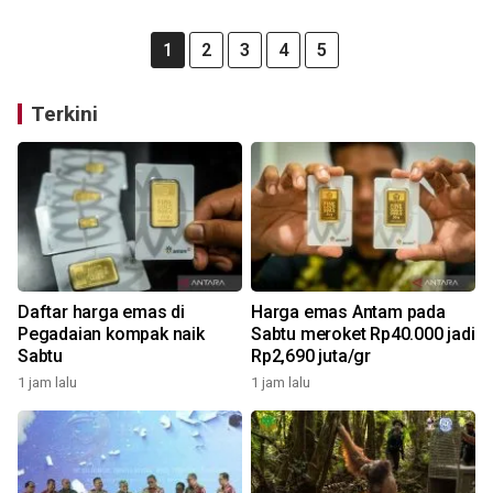
1
2
3
4
5
Terkini
Daftar harga emas di
Harga emas Antam pada
Pegadaian kompak naik
Sabtu meroket Rp40.000 jadi
Sabtu
Rp2,690 juta/gr
1 jam lalu
1 jam lalu