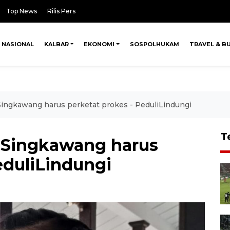
Top News
Rilis Pers
NASIONAL
KALBAR
EKONOMI
SOSPOLHUKAM
TRAVEL & B
 Singkawang harus perketat prokes - PeduliLindungi
T
i Singkawang harus
eduliLindungi