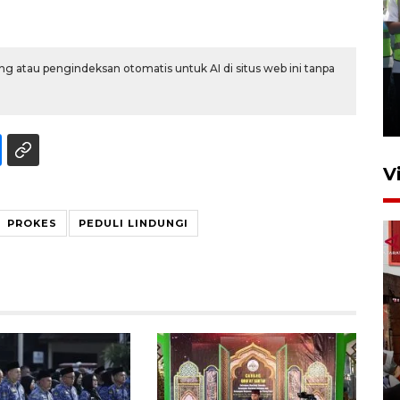
Kalbar siaga darurat karhutla
g atau pengindeksan otomatis untuk AI di situs web ini tanpa
hingga November
30 Juli 2026 09:29
V
PROKES
PEDULI LINDUNGI
Satgas pangan Pontianak
inspeksi alur distribusi
makanan strategis