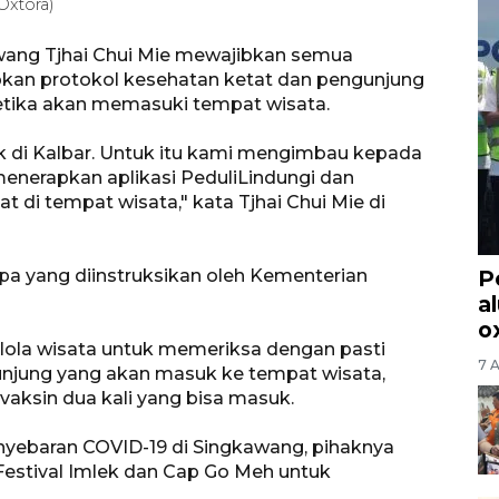
Oxtora)
wang Tjhai Chui Mie mewajibkan semua
kan protokol kesehatan ketat dan pengunjung
ketika akan memasuki tempat wisata.
ik di Kalbar. Untuk itu kami mengimbau kepada
enerapkan aplikasi PeduliLindungi dan
di tempat wisata," kata Tjhai Chui Mie di
apa yang diinstruksikan oleh Kementerian
P
a
o
la wisata untuk memeriksa dengan pasti
7 
gunjung yang akan masuk ke tempat wisata,
aksin dua kali yang bisa masuk.
ebaran COVID-19 di Singkawang, pihaknya
Festival Imlek dan Cap Go Meh untuk