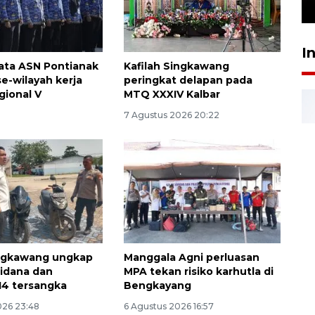
24 Juli 2026 16:30
I
data ASN Pontianak
Kafilah Singkawang
se-wilayah kerja
peringkat delapan pada
gional V
MTQ XXXIV Kalbar
7 Agustus 2026 20:22
ingkawang ungkap
Manggala Agni perluasan
pidana dan
MPA tekan risiko karhutla di
14 tersangka
Bengkayang
026 23:48
6 Agustus 2026 16:57