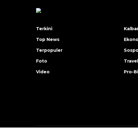
Terkini
Kalba
Top News
Ekon
Terpopuler
Sosp
Foto
Trave
Video
Pro-B