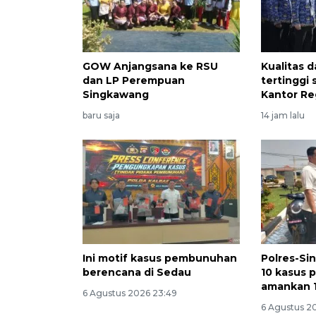
GOW Anjangsana ke RSU
Kualitas 
dan LP Perempuan
tertinggi 
Singkawang
Kantor Re
baru saja
14 jam lalu
Ini motif kasus pembunuhan
Polres-S
berencana di Sedau
10 kasus 
amankan 
6 Agustus 2026 23:49
6 Agustus 2