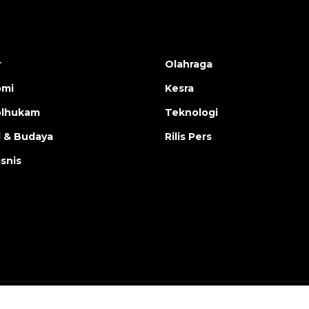
r
Olahraga
omi
Kesra
olhukam
Teknologi
l & Budaya
Rilis Pers
isnis