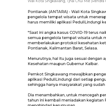
Wali Kota Singkawang, Tjhai Chui Mie (Rendra 
Pontianak (ANTARA) - Wali Kota Singka
pengelola tempat wisata untuk menerap
harus memiliki aplikasi PeduliLindungi 
"Saat ini angka kasus COVID-19 terus na
semua pengelola tempat wisata untuk m
memberlakukan protokol kesehatan ketat 
Pontianak, Kalimantan Barat, Selasa.
Menurutnya, hal itu juga sesuai dengan 
Kesehatan maupun Gubernur Kalbar.
Pemkot Singkawang mewajibkan pengelo
aplikasi PeduliLindungi dari setiap pen
sehingga hanya masyarakat yang sudah v
Dia menambahkan, untuk mencegah peny
tahun ini kembali meniadakan kegiatan 
menghindari kerumunan.