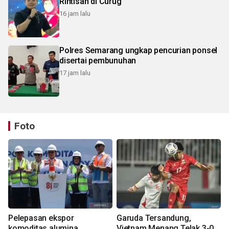
Rintisan di Curug
16 jam lalu
Polres Semarang ungkap pencurian ponsel
disertai pembunuhan
17 jam lalu
Foto
Pelepasan ekspor
Garuda Tersandung,
komoditas alumina
Vietnam Menang Telak 3-0