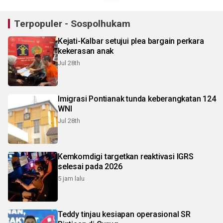
Terpopuler - Sospolhukam
Kejati-Kalbar setujui plea bargain perkara
kekerasan anak
Jul 28th
Imigrasi Pontianak tunda keberangkatan 124
WNI
Jul 28th
Kemkomdigi targetkan reaktivasi IGRS
selesai pada 2026
5 jam lalu
Teddy tinjau kesiapan operasional SR