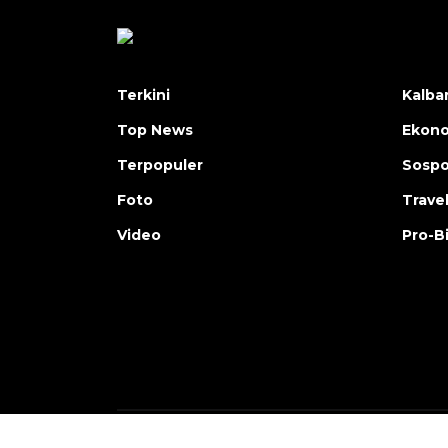
Terkini
Kalba
Top News
Ekon
Terpopuler
Sosp
Foto
Trave
Video
Pro-B