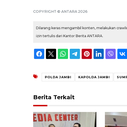
COPYRIGHT © ANTARA 2026
Dilarang keras mengambil konten, melakukan crawlin
izin tertulis dari Kantor Berita ANTARA.
POLDA JAMBI
KAPOLDA JAMBI
SUMP
Berita Terkait