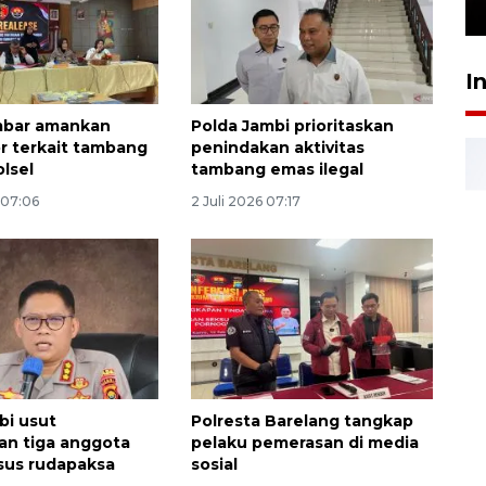
24 Juli 2026 16:30
I
mbar amankan
Polda Jambi prioritaskan
r terkait tambang
penindakan aktivitas
olsel
tambang emas ilegal
 07:06
2 Juli 2026 07:17
bi usut
Polresta Barelang tangkap
tan tiga anggota
pelaku pemerasan di media
asus rudapaksa
sosial