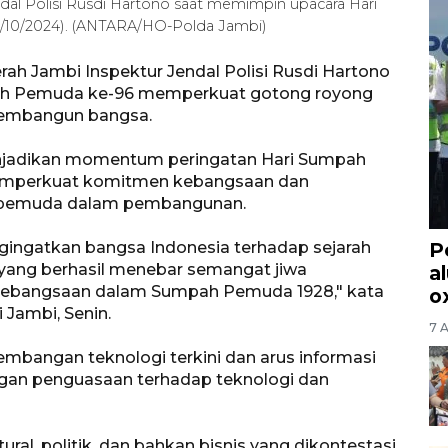
dal Polisi Rusdi Hartono saat memimpin upacara Hari
/10/2024). (ANTARA/HO-Polda Jambi)
ah Jambi Inspektur Jendal Polisi Rusdi Hartono
 Pemuda ke-96 memperkuat gotong royong
membangun bangsa.
njadikan momentum peringatan Hari Sumpah
mperkuat komitmen kebangsaan dan
is pemuda dalam pembangunan.
gatkan bangsa Indonesia terhadap sejarah
P
yang berhasil menebar semangat jiwa
a
i kebangsaan dalam Sumpah Pemuda 1928," kata
o
 Jambi, Senin.
7 
bangan teknologi terkini dan arus informasi
an penguasaan terhadap teknologi dan
ral, politik, dan bahkan bisnis yang dikontestasi.