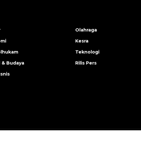
r
Olahraga
omi
Kesra
olhukam
Teknologi
l & Budaya
Rilis Pers
isnis