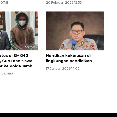
 07:11
20 Februari 2026 12:55
jotos di SMKN 3
Hentikan kekerasan di
, Guru dan siswa
lingkungan pendidikan
160 ribu sambungan baru
or ke Polda Jambi
17 Januari 2026 14:02
jaringan gas 2026
026 16:55
2026-08-07 18:00:00