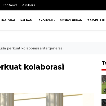
Top News
Rilis Pers
NASIONAL
KALBAR
EKONOMI
SOSPOLHUKAM
TRAVEL & B
a perkuat kolaborasi antargenerasi
T
kuat kolaborasi