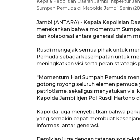
Kepala Kepolisian Daerah Jambi Inspektur Jen
Sumpah Pemuda di Mapolda Jambi, Senin (28
Jambi (ANTARA) - Kepala Kepolisian Daer
menekankan bahwa momentum Sumpah
dan kolaborasi antara generasi dalam 
Rusdi mengajak semua pihak untuk me
Pemuda sebagai kesempatan untuk me
meningkatkan visi serta peran strateg
"Momentum Hari Sumpah Pemuda mengin
gotong royong seluruh elemen pemuda 
patriotisme, sekaligus menyatukan vis
Kapolda Jambi Irjen Pol Rusdi Hartono di
Kapolda juga menyebutkan bahwa perkem
yang semakin cepat membuat kesenjang
informasi antar generasi.
Demikian juga dengan tatanan sosio-kultu