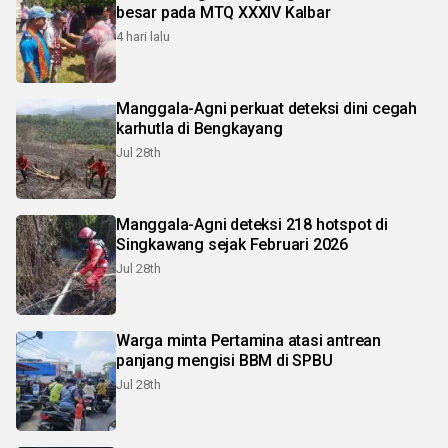
besar pada MTQ XXXIV Kalbar
4 hari lalu
Manggala-Agni perkuat deteksi dini cegah
karhutla di Bengkayang
Jul 28th
Manggala-Agni deteksi 218 hotspot di
Singkawang sejak Februari 2026
Jul 28th
Warga minta Pertamina atasi antrean
panjang mengisi BBM di SPBU
Jul 28th