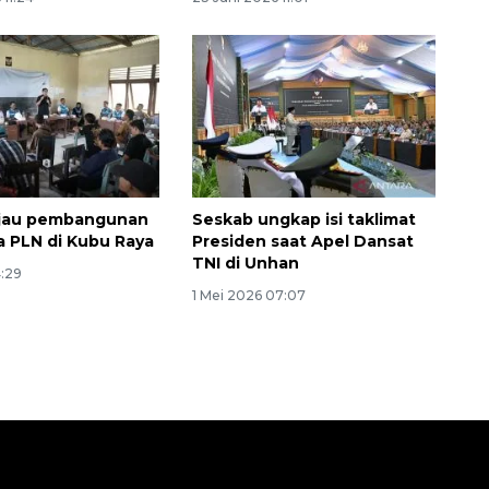
njau pembangunan
Seskab ungkap isi taklimat
sa PLN di Kubu Raya
Presiden saat Apel Dansat
TNI di Unhan
4:29
1 Mei 2026 07:07