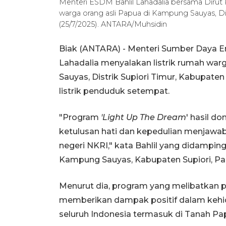
Menteri ESDM Bahlil Lahadalia bersama Dirut
warga orang asli Papua di Kampung Sauyas, Dis
(25/7/2025). ANTARA/Muhsidin
Biak (ANTARA) - Menteri Sumber Daya En
Lahadalia menyalakan listrik rumah war
Sauyas, Distrik Supiori Timur, Kabupat
listrik penduduk setempat.
"Program
'Light Up The Dream
' hasil d
ketulusan hati dan kepedulian menjawab 
negeri NKRI," kata Bahlil yang didampi
Kampung Sauyas, Kabupaten Supiori, Pa
Menurut dia, program yang melibatkan p
memberikan dampak positif dalam kehi
seluruh Indonesia termasuk di Tanah Pa