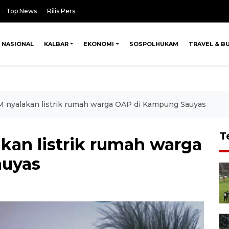
Top News
Rilis Pers
NASIONAL
KALBAR
EKONOMI
SOSPOLHUKAM
TRAVEL & B
 nyalakan listrik rumah warga OAP di Kampung Sauyas
T
kan listrik rumah warga
auyas