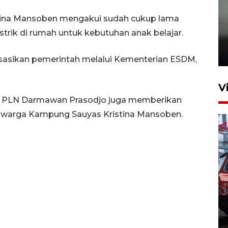
stina Mansoben mengakui sudah cukup lama
Karhutla Kalimantan Barat
rik di rumah untuk kebutuhan anak belajar.
terluas di Indonesia
22 Juli 2026 10:51
lisasikan pemerintah melalui Kementerian ESDM,
V
rut PLN Darmawan Prasodjo juga memberikan
 warga Kampung Sauyas Kristina Mansoben.
Pontianak alokasikan
anggaran khusus anak
penderita kanker dan jantung
23 Juli 2026 19:17