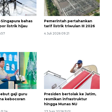
-Singapura bahas
Pemerintah pertahankan
or listrik hijau
tarif listrik triwulan III 2026
6:57
4 Juli 2026 09:21
Ekspedisi Rupiah Berdaulat
2026 sambangi Papua
2026-08-06 13:15:00
ebut gaji guru
Presiden bertolak ke Jatim,
ena kebocoran
resmikan infrastruktur
hingga Munas NU
 11:24
23 Juni 2026 11:01