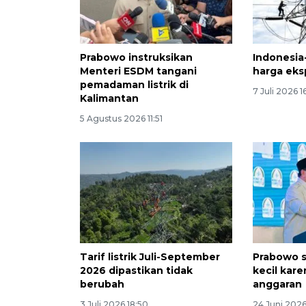
Prabowo instruksikan
Indonesia
Menteri ESDM tangani
harga eksp
pemadaman listrik di
7 Juli 2026 1
Kalimantan
5 Agustus 2026 11:51
Tarif listrik Juli-September
Prabowo s
2026 dipastikan tidak
kecil kar
berubah
anggaran
3 Juli 2026 18:50
24 Juni 2026