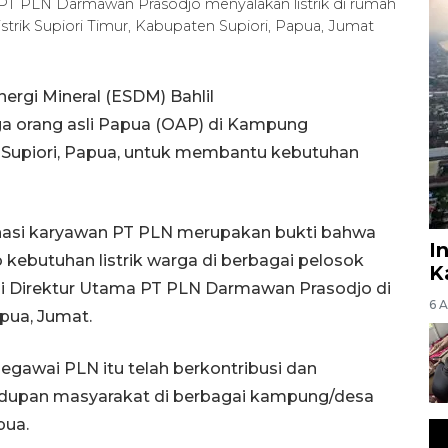
 PT PLN Darmawan Prasodjo menyalakan listrik di rumah
trik Supiori Timur, Kabupaten Supiori, Papua, Jumat
ergi Mineral (ESDM) Bahlil
ga orang asli Papua (OAP) di Kampung
en Supiori, Papua, untuk membantu kebutuhan
onasi karyawan PT PLN merupakan bukti bahwa
I
kebutuhan listrik warga di berbagai pelosok
K
ngi Direktur Utama PT PLN Darmawan Prasodjo di
6 
pua, Jumat.
egawai PLN itu telah berkontribusi dan
dupan masyarakat di berbagai kampung/desa
pua.