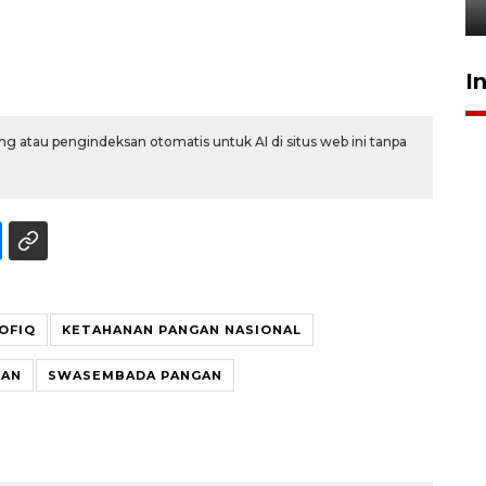
22 Juli 2026 17:09
I
g atau pengindeksan otomatis untuk AI di situs web ini tanpa
ROFIQ
KETAHANAN PANGAN NASIONAL
GAN
SWASEMBADA PANGAN