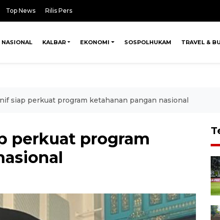
Top News
Rilis Pers
NASIONAL
KALBAR
EKONOMI
SOSPOLHUKAM
TRAVEL & B
f siap perkuat program ketahanan pangan nasional
T
p perkuat program
asional