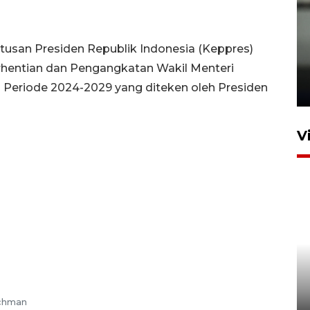
tusan Presiden Republik Indonesia (Keppres)
Karhutla Kalimantan Barat
hentian dan Pengangkatan Wakil Menteri
terluas di Indonesia
 Periode 2024-2029 yang diteken oleh Presiden
22 Juli 2026 10:51
V
Optimalkan aset negara,
Bulog luncurkan kawasan
bisnis di Pontianak
ochman