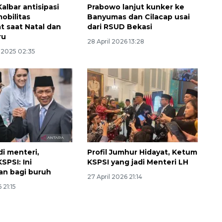
albar antisipasi
Prabowo lanjut kunker ke
obilitas
Banyumas dan Cilacap usai
t saat Natal dan
dari RSUD Bekasi
ru
28 April 2026 13:28
 2025 02:35
di menteri,
Profil Jumhur Hidayat, Ketum
SPSI: Ini
KSPSI yang jadi Menteri LH
n bagi buruh
27 April 2026 21:14
 21:15