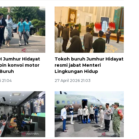
H Jumhur Hidayat
Tokoh buruh Jumhur Hidayat
pin konvoi motor
resmi jabat Menteri
 Buruh
Lingkungan Hidup
Belanja turis asing beri angin
6 21:04
27 April 2026 21:03
segar bagi ekonomi
2026-08-05 09:00:00