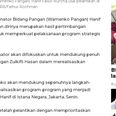
enko Pangan) Hanif Faisol Nurofiq usai pelantikan di
NTARA/Fathur Rochman
dinator Bidang Pangan (Wamenko Pangan) Hanif
n dirinya merupakan hasil pertimbangan
uk memperkuat pelaksanaan program strategis
dinator akan difokuskan untuk mendukung penuh
gan Zulkifli Hasan dalam merealisasikan
B
l
ko akan mendukung sepenuhnya langkah-
15 
alisasikan program-program yang menjadi
anif di Istana Negara, Jakarta, Senin.
etelah pelantikan dengan memprioritaskan