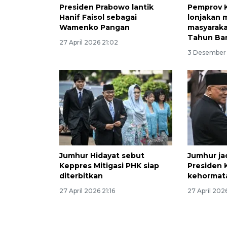
Presiden Prabowo lantik
Pemprov K
Hanif Faisol sebagai
lonjakan m
Wamenko Pangan
masyaraka
Tahun Ba
27 April 2026 21:02
3 Desember
Jumhur Hidayat sebut
Jumhur ja
Keppres Mitigasi PHK siap
Presiden K
diterbitkan
kehormata
27 April 2026 21:16
27 April 2026