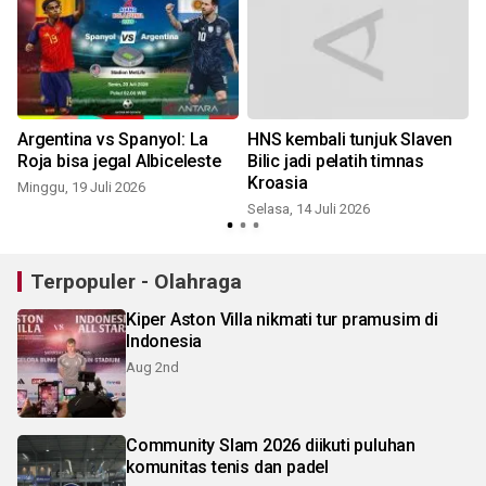
n
Argentina vs Spanyol: La
HNS kembali tunjuk Slaven
Roja bisa jegal Albiceleste
Bilic jadi pelatih timnas
Kroasia
Minggu, 19 Juli 2026
Selasa, 14 Juli 2026
K
Terpopuler - Olahraga
Kiper Aston Villa nikmati tur pramusim di
Indonesia
Aug 2nd
Community Slam 2026 diikuti puluhan
komunitas tenis dan padel