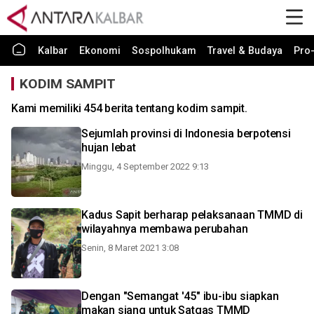
Kalbar
Ekonomi
Sospolhukam
Travel & Budaya
Pro-
KODIM SAMPIT
Kami memiliki 454 berita tentang kodim sampit.
Sejumlah provinsi di Indonesia berpotensi
hujan lebat
Minggu, 4 September 2022 9:13
Kadus Sapit berharap pelaksanaan TMMD di
wilayahnya membawa perubahan
Senin, 8 Maret 2021 3:08
Dengan "Semangat '45" ibu-ibu siapkan
makan siang untuk Satgas TMMD