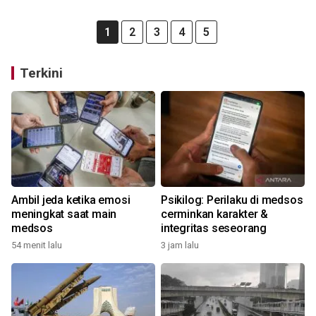
1
2
3
4
5
Terkini
Ambil jeda ketika emosi
Psikilog: Perilaku di medsos
meningkat saat main
cerminkan karakter &
medsos
integritas seseorang
54 menit lalu
3 jam lalu