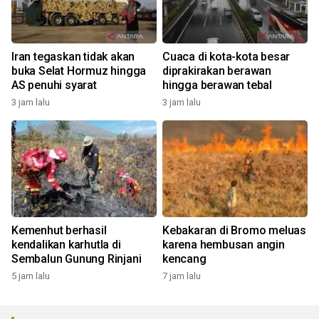
Iran tegaskan tidak akan
Cuaca di kota-kota besar
buka Selat Hormuz hingga
diprakirakan berawan
AS penuhi syarat
hingga berawan tebal
3 jam lalu
3 jam lalu
Kemenhut berhasil
Kebakaran di Bromo meluas
kendalikan karhutla di
karena hembusan angin
Sembalun Gunung Rinjani
kencang
5 jam lalu
7 jam lalu