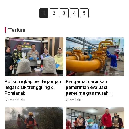
1
2
3
4
5
Terkini
Polisi ungkap perdagangan
Pengamat sarankan
ilegal sisik trenggiling di
pemerintah evaluasi
Pontianak
penerima gas murah
industri
53 menit lalu
2 jam lalu