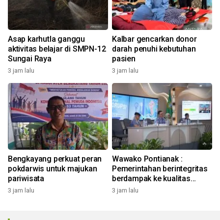
Asap karhutla ganggu
Kalbar gencarkan donor
aktivitas belajar di SMPN-12
darah penuhi kebutuhan
Sungai Raya
pasien
3 jam lalu
3 jam lalu
Bengkayang perkuat peran
Wawako Pontianak :
pokdarwis untuk majukan
Pemerintahan berintegritas
pariwisata
berdampak ke kualitas
pelayanan warga
3 jam lalu
3 jam lalu