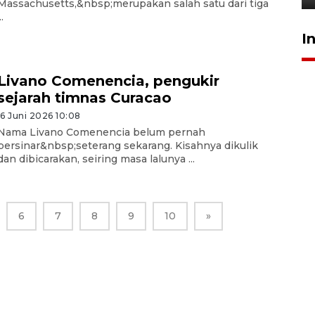
Massachusetts,&nbsp;merupakan salah satu dari tiga
..
I
Livano Comenencia, pengukir
sejarah timnas Curacao
16 Juni 2026 10:08
Nama Livano Comenencia belum pernah
bersinar&nbsp;seterang sekarang. Kisahnya dikulik
dan dibicarakan, seiring masa lalunya ...
6
7
8
9
10
»