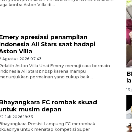
laga kontra Aston Villa di ...
Emery apresiasi penampilan
Indonesia All Stars saat hadapi
Aston Villa
2 Agustus 2026 07:43
Pelatih Aston Villa Unai Emery memuji cara bermain
Indonesia All Stars&nbsp;karena mampu
B
menunjukkan permainan yang cukup baik ...
l
13 
Bhayangkara FC rombak skuad
untuk musim depan
22 Juli 2026 19:33
Bhayangkara Presisi Lampung FC merombak
skuadnya untuk menatap kompetisi Super