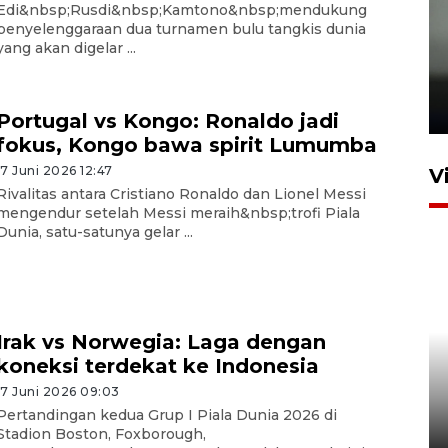
Edi&nbsp;Rusdi&nbsp;Kamtono&nbsp;mendukung
penyelenggaraan dua turnamen bulu tangkis dunia
yang akan digelar ...
Karhutla Kalimantan Barat
terluas di Indonesia
22 Juli 2026 10:51
Portugal vs Kongo: Ronaldo jadi
fokus, Kongo bawa spirit Lumumba
17 Juni 2026 12:47
V
Rivalitas antara Cristiano Ronaldo dan Lionel Messi
mengendur setelah Messi meraih&nbsp;trofi Piala
Dunia, satu-satunya gelar ...
Irak vs Norwegia: Laga dengan
Optimalkan aset negara,
koneksi terdekat ke Indonesia
Bulog luncurkan kawasan
17 Juni 2026 09:03
bisnis di Pontianak
Pertandingan kedua Grup I Piala Dunia 2026 di
Stadion Boston, Foxborough,
22 Juli 2026 17:09