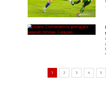
.
1
2
3
4
5