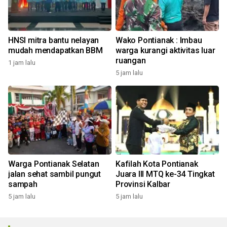
HNSI mitra bantu nelayan
Wako Pontianak : Imbau
mudah mendapatkan BBM
warga kurangi aktivitas luar
ruangan
1 jam lalu
5 jam lalu
Warga Pontianak Selatan
Kafilah Kota Pontianak
jalan sehat sambil pungut
Juara III MTQ ke-34 Tingkat
sampah
Provinsi Kalbar
5 jam lalu
5 jam lalu