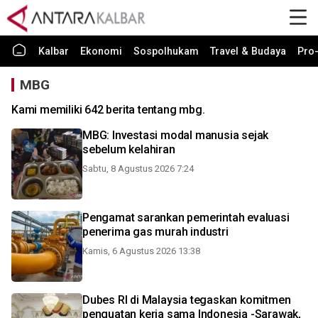
Kalbar
Ekonomi
Sospolhukam
Travel & Budaya
Pro-
MBG
Kami memiliki 642 berita tentang mbg.
MBG: Investasi modal manusia sejak
sebelum kelahiran
Sabtu, 8 Agustus 2026 7:24
Pengamat sarankan pemerintah evaluasi
penerima gas murah industri
Kamis, 6 Agustus 2026 13:38
Dubes RI di Malaysia tegaskan komitmen
penguatan kerja sama Indonesia -Sarawak,