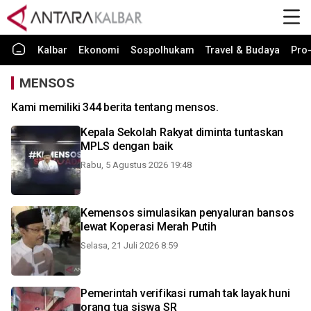
Kalbar
Ekonomi
Sospolhukam
Travel & Budaya
Pro-
MENSOS
Kami memiliki 344 berita tentang mensos.
Kepala Sekolah Rakyat diminta tuntaskan
MPLS dengan baik
Rabu, 5 Agustus 2026 19:48
Kemensos simulasikan penyaluran bansos
lewat Koperasi Merah Putih
Selasa, 21 Juli 2026 8:59
Pemerintah verifikasi rumah tak layak huni
orang tua siswa SR