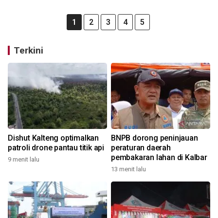
1
2
3
4
5
Terkini
Dishut Kalteng optimalkan
BNPB dorong peninjauan
patroli drone pantau titik api
peraturan daerah
pembakaran lahan di Kalbar
9 menit lalu
13 menit lalu