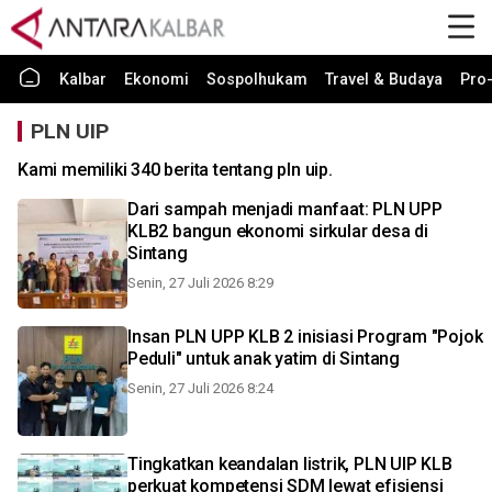
Kalbar
Ekonomi
Sospolhukam
Travel & Budaya
Pro-
PLN UIP
Kami memiliki 340 berita tentang pln uip.
Dari sampah menjadi manfaat: PLN UPP
KLB2 bangun ekonomi sirkular desa di
Sintang
Senin, 27 Juli 2026 8:29
Insan PLN UPP KLB 2 inisiasi Program "Pojok
Peduli" untuk anak yatim di Sintang
Senin, 27 Juli 2026 8:24
Tingkatkan keandalan listrik, PLN UIP KLB
perkuat kompetensi SDM lewat efisiensi