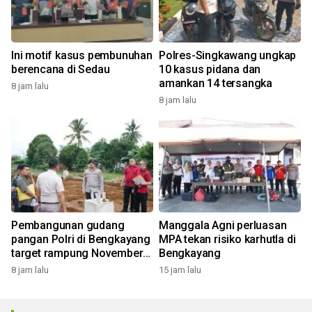
Ini motif kasus pembunuhan
Polres-Singkawang ungkap
berencana di Sedau
10 kasus pidana dan
amankan 14 tersangka
8 jam lalu
8 jam lalu
Pembangunan gudang
Manggala Agni perluasan
pangan Polri di Bengkayang
MPA tekan risiko karhutla di
target rampung November
Bengkayang
2026
8 jam lalu
15 jam lalu