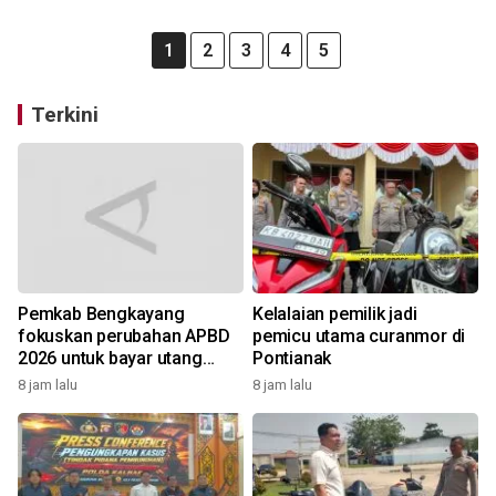
1
2
3
4
5
Terkini
Pemkab Bengkayang
Kelalaian pemilik jadi
fokuskan perubahan APBD
pemicu utama curanmor di
2026 untuk bayar utang
Pontianak
Rp10,48 miliar
8 jam lalu
8 jam lalu