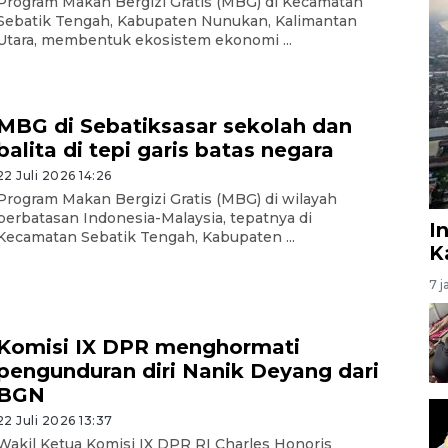
Program Makan Bergizi Gratis (MBG) di Kecamatan
Sebatik Tengah, Kabupaten Nunukan, Kalimantan
Utara, membentuk ekosistem ekonomi ...
MBG di Sebatiksasar sekolah dan
balita di tepi garis batas negara
22 Juli 2026 14:26
Program Makan Bergizi Gratis (MBG) di wilayah
perbatasan Indonesia-Malaysia, tepatnya di
I
Kecamatan Sebatik Tengah, Kabupaten ...
K
7 j
Komisi IX DPR menghormati
pengunduran diri Nanik Deyang dari
BGN
22 Juli 2026 13:37
Wakil Ketua Komisi IX DPR RI Charles Honoris