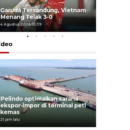
Garuda Tersandung, Vietnam
Karhutla 
Menang Telak 3-0
sekolah d
4 Agustus 2026 01:39
2 Agustus 202
ideo
Pelindo optimalkan sarana
Kesbangp
ekspor-impor di terminal peti
antisipasi
kemas
karhutla
21 jam lalu
3 Agustus 202