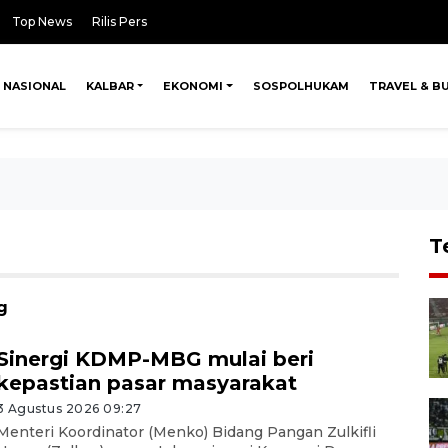
Top News
Rilis Pers
NASIONAL
KALBAR
EKONOMI
SOSPOLHUKAM
TRAVEL & B
T
g
Sinergi KDMP-MBG mulai beri
kepastian pasar masyarakat
3 Agustus 2026 09:27
Menteri Koordinator (Menko) Bidang Pangan Zulkifli