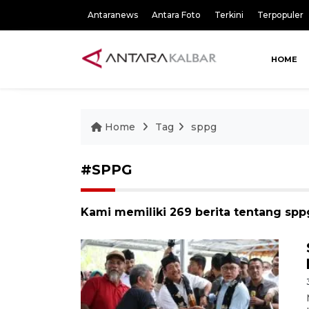
Antaranews
Antara Foto
Terkini
Terpopuler
HOME
Home
Tag
sppg
#SPPG
Kami memiliki 269 berita tentang spp