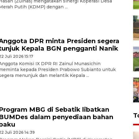
Hasan (Zulhas) mengatakan sinergi Koperasi Desa
Merah Putih (KDMP) dengan ...
Anggota DPR minta Presiden segera
tunjuk Kepala BGN pengganti Nanik
22 Juli 2026 15:17
Anggota Komisi IX DPR RI Zainul Munasichin
meminta kepada Presiden Prabowo Subianto untuk
segera menunjuk dan melantik Kepala ...
Program MBG di Sebatik libatkan
T
BUMDes dalam penyediaan bahan
baku
22 Juli 2026 14:39