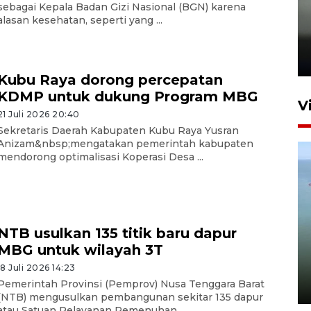
sebagai Kepala Badan Gizi Nasional (BGN) karena
alasan kesehatan, seperti yang ...
Karhutla Kalimantan Barat
terluas di Indonesia
22 Juli 2026 10:51
Kubu Raya dorong percepatan
KDMP untuk dukung Program MBG
V
21 Juli 2026 20:40
Sekretaris Daerah Kabupaten Kubu Raya Yusran
Anizam&nbsp;mengatakan pemerintah kabupaten
mendorong optimalisasi Koperasi Desa ...
NTB usulkan 135 titik baru dapur
Optimalkan aset negara,
MBG untuk wilayah 3T
Bulog luncurkan kawasan
bisnis di Pontianak
18 Juli 2026 14:23
Pemerintah Provinsi (Pemprov) Nusa Tenggara Barat
22 Juli 2026 17:09
(NTB) mengusulkan pembangunan sekitar 135 dapur
atau Satuan Pelayanan Pemenuhan ...