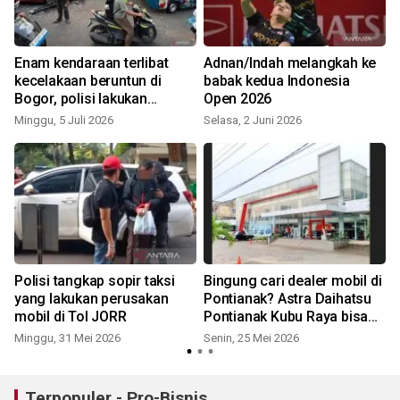
Enam kendaraan terlibat
Adnan/Indah melangkah ke
kecelakaan beruntun di
babak kedua Indonesia
Bogor, polisi lakukan
Open 2026
penyelidikan
Minggu, 5 Juli 2026
Selasa, 2 Juni 2026
Polisi tangkap sopir taksi
Bingung cari dealer mobil di
p
yang lakukan perusakan
Pontianak? Astra Daihatsu
mobil di Tol JORR
Pontianak Kubu Raya bisa
jadi solusinya
Minggu, 31 Mei 2026
Senin, 25 Mei 2026
Terpopuler - Pro-Bisnis