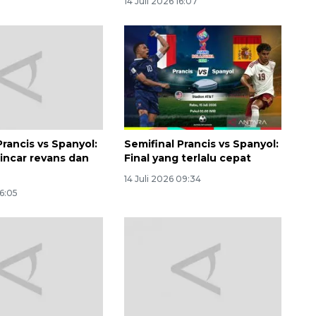
14 Juli 2026 16:07
Prancis vs Spanyol:
Semifinal Prancis vs Spanyol:
 incar revans dan
Final yang terlalu cepat
160 ribu sambungan baru
14 Juli 2026 09:34
jaringan gas 2026
16:05
2026-08-07 18:00:00