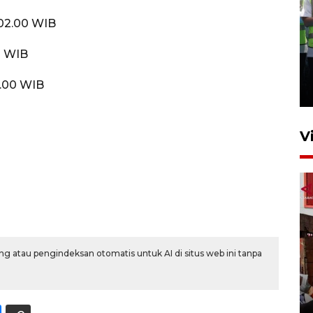
 02.00 WIB
Kalbar siaga darurat karhutla
0 WIB
hingga November
2.00 WIB
30 Juli 2026 09:29
V
g atau pengindeksan otomatis untuk AI di situs web ini tanpa
Satgas pangan Pontianak
inspeksi alur distribusi
makanan strategis