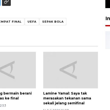
24 Juli 2026 16:30
I
EMPAT FINAL
UEFA
SEPAK BOLA
g bermain berani
Lamine Yamal: Saya tak
s ke final
merasakan tekanan sama
sekali jelang semifinal
12:53