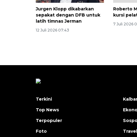
Jurgen Klopp dikabarkan
Roberto M
sepakat dengan DFB untuk
kursi pela
latih timnas Jerman
7 Juli 2026 
12 Juli 2026 07:43
Terkini
Kalba
Top News
Ekon
Terpopuler
Sosp
Foto
Trave