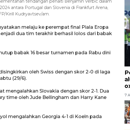
ementahan tendangan penalti Benjamin Verbic dalam
024 antara Portugal dan Slovenia di Frankfurt Arena,
P/Kirill Kudryavtsev/am.
nyatakan melaju ke perempat final Piala Eropa
jadi dua tim terakhir berhasil lolos dari babak
nutup babak 16 besar turnamen pada Rabu dini
a disingkirkan oleh Swiss dengan skor 2-0 di laga
P
btu (29/6).
a
o
aat mengalahkan Slovakia dengan skor 2-1. Dua
7 
jury time oleh Jude Bellingham dan Harry Kane
ol mengalahkan Georgia 4-1 di Koeln pada