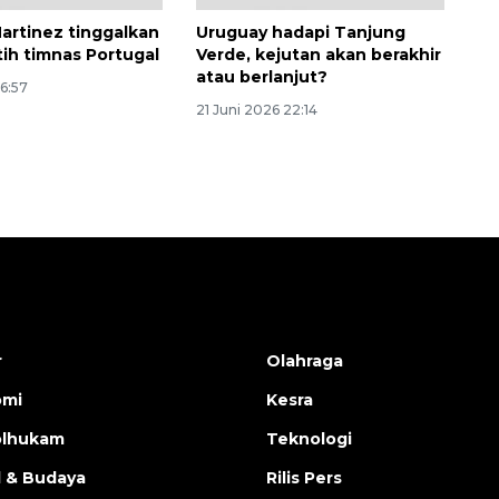
artinez tinggalkan
Uruguay hadapi Tanjung
tih timnas Portugal
Verde, kejutan akan berakhir
atau berlanjut?
06:57
21 Juni 2026 22:14
r
Olahraga
omi
Kesra
olhukam
Teknologi
l & Budaya
Rilis Pers