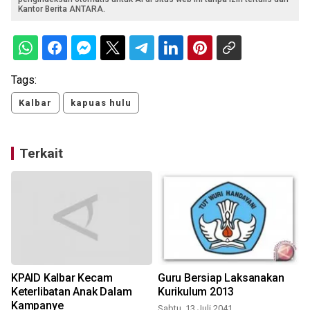
Kantor Berita ANTARA.
Tags:
Kalbar
kapuas hulu
Terkait
KPAID Kalbar Kecam
Guru Bersiap Laksanakan
Keterlibatan Anak Dalam
Kurikulum 2013
Kampanye
Sabtu, 13 Juli 2041
S