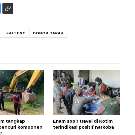
KALTENG
DONOR DARAH
Ekonomi triwulan II-2026
tumbuh 5,29 persen
2026-08-06 18:45:00
im tangkap
Enam sopir travel di Kotim
pencuri komponen
terindikasi positif narkoba
r