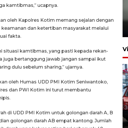
aga kamtibmas,” ucapnya.
Karhutla Kalimantan Barat
kan oleh Kapolres Kotim memang sejalan dengan
terluas di Indonesia
ra keamanan dan ketertiban masyarakat melalui
22 Juli 2026 10:51
uai fakta.
V
 situasi kamtibmas, yang pasti kepada rekan-
ita juga bertanggung jawab jangan sampai ikut
ng dulu sebelum sharing,” ujarnya.
aikan oleh Humas UDD PMI Kotim Seniwantoko,
lres dan PWI Kotim ini turut membantu
pis.
Pontianak alokasikan
anggaran khusus anak
arah di UDD PMI Kotim untuk golongan darah A, B
penderita kanker dan jantung
dian golongan darah AB empat kantong. Jumlah
23 Juli 2026 19:17