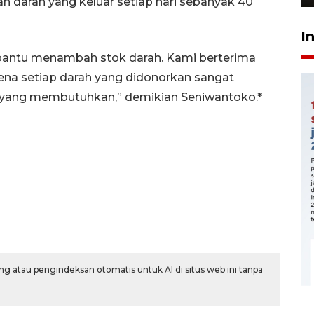
lah darah yang keluar setiap hari sebanyak 40
I
mbantu menambah stok darah. Kami berterima
ena setiap darah yang didonorkan sangat
yang membutuhkan,” demikian Seniwantoko.*
g atau pengindeksan otomatis untuk AI di situs web ini tanpa