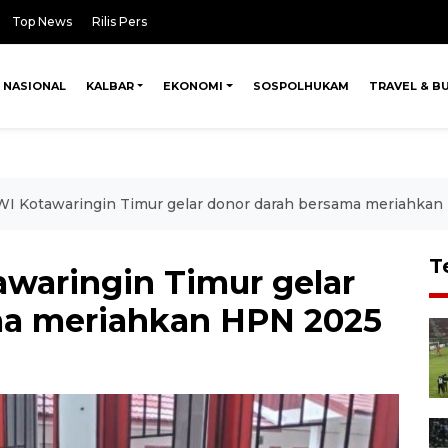
Top News
Rilis Pers
NASIONAL
KALBAR
EKONOMI
SOSPOLHUKAM
TRAVEL & B
WI Kotawaringin Timur gelar donor darah bersama meriahka
T
awaringin Timur gelar
ma meriahkan HPN 2025