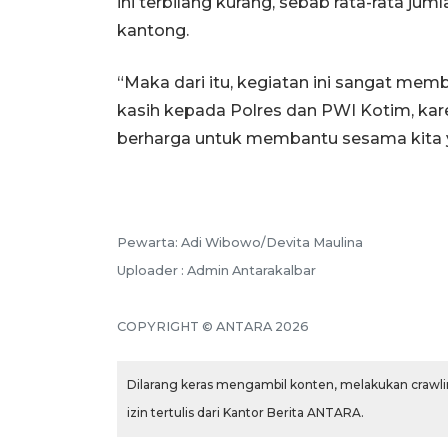
ini terbilang kurang, sebab rata-rata jum
kantong.
“Maka dari itu, kegiatan ini sangat me
kasih kepada Polres dan PWI Kotim, kar
berharga untuk membantu sesama kita 
Pewarta: Adi Wibowo/Devita Maulina
Uploader : Admin Antarakalbar
COPYRIGHT © ANTARA 2026
Dilarang keras mengambil konten, melakukan crawlin
izin tertulis dari Kantor Berita ANTARA.