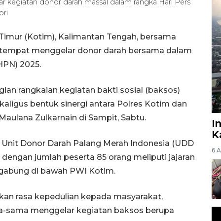
r kegiatan donor darah massal dalam rangka Hari Pers
pri
Timur (Kotim), Kalimantan Tengah, bersama
etempat menggelar donor darah bersama dalam
HPN) 2025.
ian rangkaian kegiatan bakti sosial (baksos)
ligus bentuk sinergi antara Polres Kotim dan
aulana Zulkarnain di Sampit, Sabtu.
I
K
di Unit Donor Darah Palang Merah Indonesia (UDD
6 
dengan jumlah peserta 85 orang meliputi jajaran
rgabung di bawah PWI Kotim.
n rasa kepedulian kepada masyarakat,
a-sama menggelar kegiatan baksos berupa