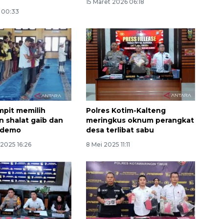
15 Maret 2026 06:18
 00:33
ampit memilih
Polres Kotim-Kalteng
n shalat gaib dan
meringkus oknum perangkat
t demo
desa terlibat sabu
2025 16:26
8 Mei 2025 11:11