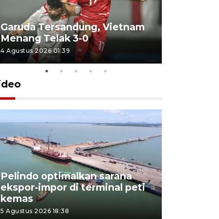
Garuda Tersandung, Vietnam
Karhutla 
Menang Telak 3-0
sekolah d
4 Agustus 2026 01:39
2 Agustus 202
ideo
Pelindo optimalkan sarana
Kesbangp
ekspor-impor di terminal peti
antisipasi
kemas
karhutla
5 Agustus 2026 18:38
3 Agustus 202