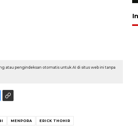
I
g atau pengindeksan otomatis untuk AI di situs web ini tanpa
BI
MENPORA
ERICK THOHIR