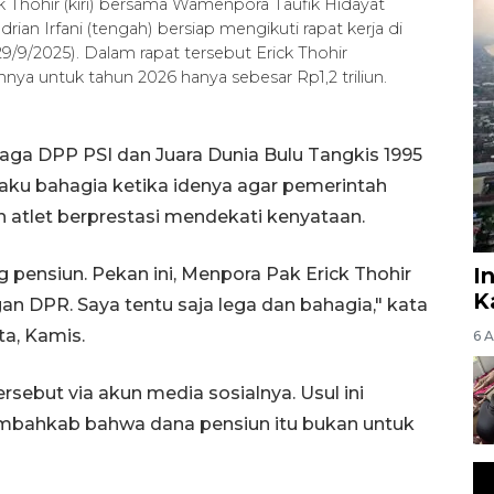
 Thohir (kiri) bersama Wamenpora Taufik Hidayat
ian Irfani (tengah) bersiap mengikuti rapat kerja di
9/9/2025). Dalam rapat tersebut Erick Thohir
 untuk tahun 2026 hanya sebesar Rp1,2 triliun.
aga DPP PSI dan Juara Dunia Bulu Tangkis 1995
aku bahagia ketika idenya agar pemerintah
atlet berprestasi mendekati kenyataan.
I
 pensiun. Pekan ini, Menpora Pak Erick Thohir
K
n DPR. Saya tentu saja lega dan bahagia," kata
ta, Kamis.
6 
sebut via akun media sosialnya. Usul ini
ambahkab bahwa dana pensiun itu bukan untuk