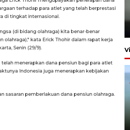
aga Erick Thohir mengupayakan penerapan dana
rgaan terhadap para atlet yang telah berprestasi
Karhutla Kalimantan Barat
i tingkat internasional.
terluas di Indonesia
22 Juli 2026 10:51
gsa (di bidang olahraga) kita benar-benar
olahraga)," kata Erick Thohir dalam rapat kerja
rta, Senin (29/9).
V
 telah menerapkan dana pensiun bagi para atlet
 waktunya Indonesia juga menerapkan kebijakan
kan sasaran pemberlakuan dana pensiun olahraga.
Optimalkan aset negara,
Bulog luncurkan kawasan
bisnis di Pontianak
22 Juli 2026 17:09