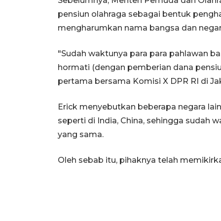
Sebelumnya, Menteri Pemuda dan Olahr
pensiun olahraga sebagai bentuk pengha
mengharumkan nama bangsa dan negara d
"Sudah waktunya para para pahlawan ban
hormati (dengan pemberian dana pensiun 
pertama bersama Komisi X DPR RI di Jaka
Erick menyebutkan beberapa negara lain
seperti di India, China, sehingga sudah
yang sama.
Oleh sebab itu, pihaknya telah memikir