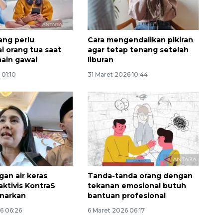
ang perlu
Cara mengendalikan pikiran
i orang tua saat
agar tetap tenang setelah
ain gawai
liburan
 01:10
31 Maret 2026 10:44
gan air keras
Tanda-tanda orang dengan
aktivis KontraS
tekanan emosional butuh
enarkan
bantuan profesional
6 06:26
6 Maret 2026 06:17