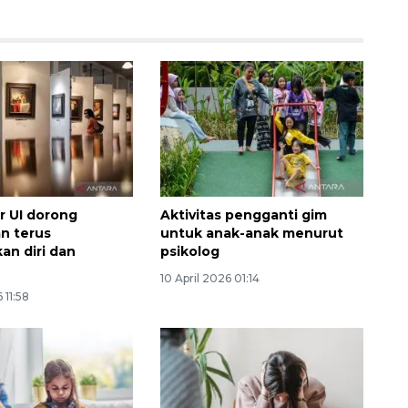
Ekspedisi Rupiah Berdaulat
r UI dorong
Aktivitas pengganti gim
2026 sambangi Papua
n terus
untuk anak-anak menurut
2026-08-06 13:15:00
n diri dan
psikolog
10 April 2026 01:14
 11:58