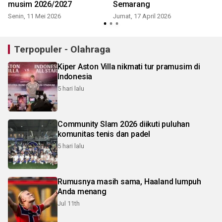
musim 2026/2027
Semarang
Senin, 11 Mei 2026
Jumat, 17 April 2026
J
Terpopuler - Olahraga
Kiper Aston Villa nikmati tur pramusim di
Indonesia
5 hari lalu
Community Slam 2026 diikuti puluhan
komunitas tenis dan padel
5 hari lalu
Rumusnya masih sama, Haaland lumpuh
Anda menang
Jul 11th