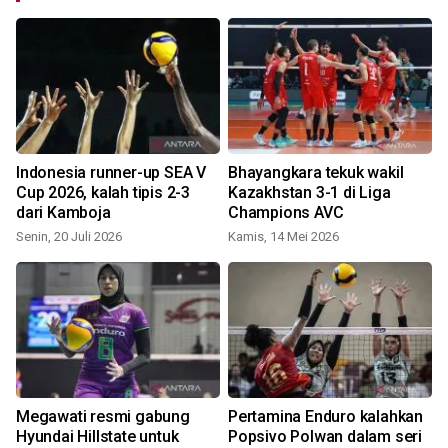
Indonesia runner-up SEA V
Bhayangkara tekuk wakil
Cup 2026, kalah tipis 2-3
Kazakhstan 3-1 di Liga
dari Kamboja
Champions AVC
Senin, 20 Juli 2026
Kamis, 14 Mei 2026
K
Megawati resmi gabung
Pertamina Enduro kalahkan
Hyundai Hillstate untuk
Popsivo Polwan dalam seri