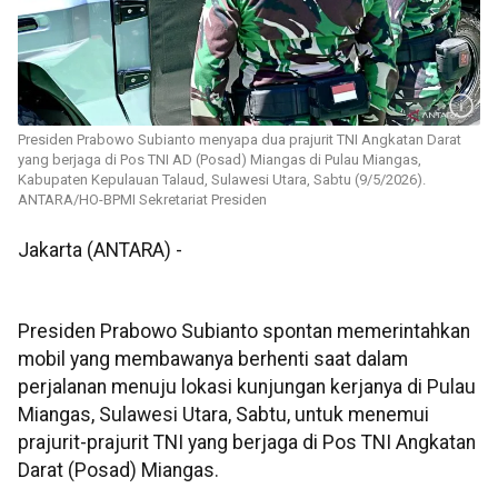
Presiden Prabowo Subianto menyapa dua prajurit TNI Angkatan Darat
yang berjaga di Pos TNI AD (Posad) Miangas di Pulau Miangas,
Kabupaten Kepulauan Talaud, Sulawesi Utara, Sabtu (9/5/2026).
ANTARA/HO-BPMI Sekretariat Presiden
Jakarta (ANTARA) -
Presiden Prabowo Subianto spontan memerintahkan
mobil yang membawanya berhenti saat dalam
perjalanan menuju lokasi kunjungan kerjanya di Pulau
Miangas, Sulawesi Utara, Sabtu, untuk menemui
prajurit-prajurit TNI yang berjaga di Pos TNI Angkatan
Darat (Posad) Miangas.